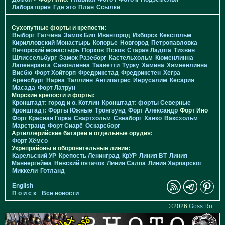
Лаборатория
Где это
План
Ссылки
Сухопутные форты и крепости:
Выборг
Гатчина
Замок Бип
Ивангород
Изборск
Кексгольм
Кирилловский Монастырь
Копорье
Новгород
Петропавловка
Печорcкий монастырь
Порхов
Псков
Старая Ладога
Тихвин
Шлиссельбург
Замок Разеборг
Кастельхольм
Кюменлинна
Лапеенранта
Савонлинна
Тааветти
Турку
Хамина
Хямеенлинна
Висбю
Форт Хойторп
Фредрикстад
Фредрикстен
Хегра
Аренсбург
Нарва
Таллинн
Антипатрис
Иерусалим
Кесария
Масада
Форт Латрун
Морские крепости и форты:
Кронштадт: город и о. Котлин
Кронштадт: форты Северные
Кронштадт: Форты Южные
Тронгзунд
Форт Александр
Форт Ино
Форт Красная Горка
Свартхольм
Свеаборг
Ханко
Ваксхольм
Марстранд
Форт Сиарё
Оскарсборг
Артиллерийские батареи и отдельные орудия:
Форт Хёмсо
Укрепрайоны и оборонительные линии:
Карельский УР
Крепость Ленинград
КрУР
Линия ВТ
Линия
Маннергейма
Невский пятачок
Линия Салпа
Линия Харпарског
Миккели
Готланд
English
П о и с к
Все новости
©2026
Goss.Ru