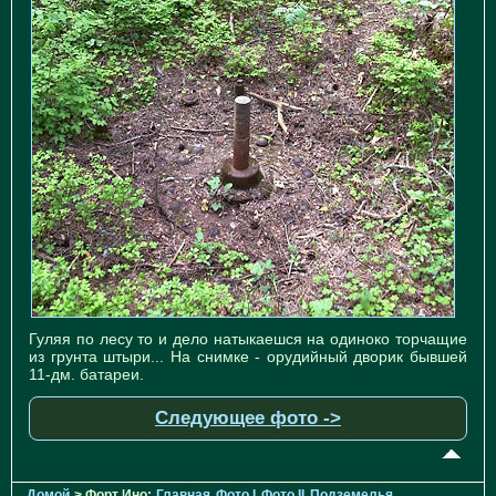
Гуляя по лесу то и дело натыкаешся на одиноко торчащие
из грунта штыри... На снимке - орудийный дворик бывшей
11-дм. батареи.
Следующее фото ->
Домой
> Форт Ино:
Главная
Фото I
Фото II
Подземелья