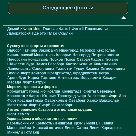
Следующее фото ->
Домой
> Форт Ино:
Главная
Фото I
Фото II
Подземелья
Лаборатория
Где это
План
Ссылки
Сухопутные форты и крепости:
Выборг
Гатчина
Замок Бип
Ивангород
Изборск
Кексгольм
Кирилловский Монастырь
Копорье
Новгород
Петропавловка
Печорcкий монастырь
Порхов
Псков
Старая Ладога
Тихвин
Шлиссельбург
Замок Разеборг
Кастельхольм
Кюменлинна
Лапеенранта
Савонлинна
Тааветти
Турку
Хамина
Хямеенлинна
Висбю
Форт Хойторп
Фредрикстад
Фредрикстен
Хегра
Аренсбург
Нарва
Таллинн
Антипатрис
Иерусалим
Кесария
Масада
Форт Латрун
Морские крепости и форты:
Кронштадт: город и о. Котлин
Кронштадт: форты Северные
Кронштадт: Форты Южные
Тронгзунд
Форт Александр
Форт Ино
Форт Красная Горка
Свартхольм
Свеаборг
Ханко
Ваксхольм
Марстранд
Форт Сиарё
Оскарсборг
Артиллерийские батареи и отдельные орудия:
Форт Хёмсо
Укрепрайоны и оборонительные линии:
Карельский УР
Крепость Ленинград
КрУР
Линия ВТ
Линия
Маннергейма
Невский пятачок
Линия Салпа
Линия Харпарског
Миккели
Готланд