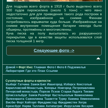
Для подрыва всего форта в 1918 г было выделено всего
300 пудов пироксилина (около 5 тонн) - чего явно
недостаточно для для приведения такого рода построек в
состояние, изображённое на снимке. Финнам
потребовалось взрывчатки куда больше. Изображённые на
снимке внутренние помещения батареи некогда были
обширны, протяжённы и многочисленны.
Куча песка на полу высыпалась из разрушенного
перекрытия, где в качестве защиты использовался слой
песка толщиной 1 метр.
Следующее фото ->
Домой
> Форт Ино:
Главная
Фото I
Фото II
Подземелья
Лаборатория
Где это
План
Ссылки
Сухопутные форты и крепости:
Выборг
Гатчина
Замок Бип
Ивангород
Изборск
Кексгольм
Кирилловский Монастырь
Копорье
Новгород
Петропавловка
Печорcкий монастырь
Порхов
Псков
Старая Ладога
Тихвин
Шлиссельбург
Замок Разеборг
Кастельхольм
Кюменлинна
Лапеенранта
Савонлинна
Тааветти
Турку
Хамина
Хямеенлинна
Висбю
Форт Хойторп
Фредрикстад
Фредрикстен
Хегра
Аренсбург
Нарва
Таллинн
Антипатрис
Иерусалим
Кесария