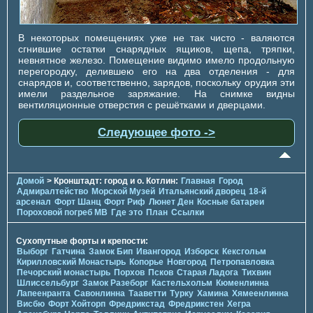
В некоторых помещениях уже не так чисто - валяются
сгнившие остатки снарядных ящиков, щепа, тряпки,
невнятное железо. Помещение видимо имело продольную
перегородку, делившею его на два отделения - для
снарядов и, соответственно, зарядов, поскольку орудия эти
имели раздельное заряжание. На снимке видны
вентиляционные отверстия с решётками и дверцами.
Следующее фото ->
Домой
> Кронштадт: город и о. Котлин:
Главная
Город
Адмиралтейство
Морской Музей
Итальянский дворец
18-й
арсенал
Форт Шанц
Форт Риф
Люнет Ден
Косные батареи
Пороховой погреб МВ
Где это
План
Ссылки
Сухопутные форты и крепости:
Выборг
Гатчина
Замок Бип
Ивангород
Изборск
Кексгольм
Кирилловский Монастырь
Копорье
Новгород
Петропавловка
Печорcкий монастырь
Порхов
Псков
Старая Ладога
Тихвин
Шлиссельбург
Замок Разеборг
Кастельхольм
Кюменлинна
Лапеенранта
Савонлинна
Тааветти
Турку
Хамина
Хямеенлинна
Висбю
Форт Хойторп
Фредрикстад
Фредрикстен
Хегра