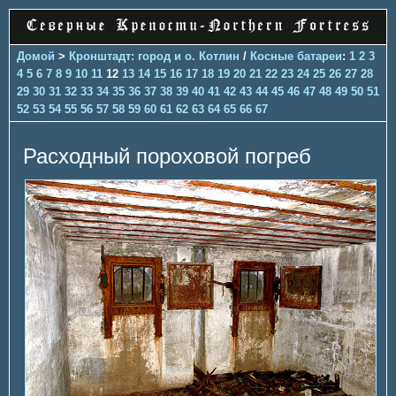
Домой
>
Кронштадт: город и о. Котлин
/
Косные батареи
:
1
2
3
4
5
6
7
8
9
10
11
12
13
14
15
16
17
18
19
20
21
22
23
24
25
26
27
28
29
30
31
32
33
34
35
36
37
38
39
40
41
42
43
44
45
46
47
48
49
50
51
52
53
54
55
56
57
58
59
60
61
62
63
64
65
66
67
Расходный пороховой погреб