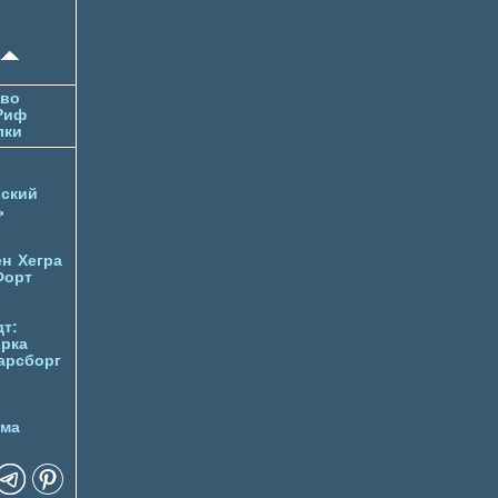
тво
Риф
лки
ский
ь
ен
Хегра
Форт
т:
орка
арсборг
йма