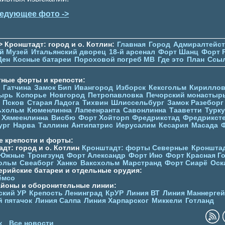
едующее фото ->
> Кронштадт: город и о. Котлин:
Главная
Город
Адмиралтейс
й Музей
Итальянский дворец
18-й арсенал
Форт Шанц
Форт 
Ден
Косные батареи
Пороховой погреб МВ
Где это
План
Ссы
тные форты и крепости:
Гатчина
Замок Бип
Ивангород
Изборск
Кексгольм
Кириллов
ырь
Копорье
Новгород
Петропавловка
Печорcкий монастыр
Псков
Старая Ладога
Тихвин
Шлиссельбург
Замок Разеборг
ьхольм
Кюменлинна
Лапеенранта
Савонлинна
Тааветти
Турку
Хямеенлинна
Висбю
Форт Хойторп
Фредрикстад
Фредрикст
ург
Нарва
Таллинн
Антипатрис
Иерусалим
Кесария
Масада
е крепости и форты:
дт: город и о. Котлин
Кронштадт: форты Северные
Кронштад
 Южные
Тронгзунд
Форт Александр
Форт Ино
Форт Красная Г
ольм
Свеаборг
Ханко
Ваксхольм
Марстранд
Форт Сиарё
Оск
ерийские батареи и отдельные орудия:
ёмсо
айоны и оборонительные линии:
ский УР
Крепость Ленинград
КрУР
Линия ВТ
Линия Маннерге
й пятачок
Линия Салпа
Линия Харпарског
Миккели
Готланд
к
Все новости