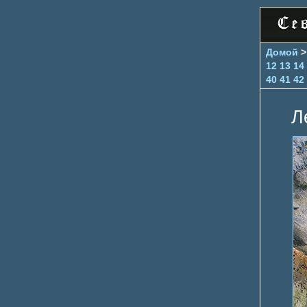
Домой
12
13
14
40
41
42
Л