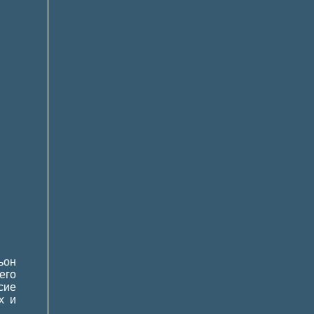
ьон
его
сие
х и