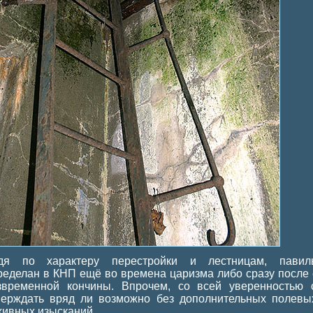
дя по характеру перестройки и лестницам, павил
ределан в КНП ещё во времена царизма либо сразу после 
звременной кончины. Впрочем, со всей уверенностью 
верждать вряд ли возможно без дополнительных полевы
хивных изысканий.