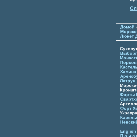
Сл
Домой
Морско
Люнет 
Сухопу
Выборг
Монаст
Порхов
Кастел
Хамина
Аренсб
Латрун
Морски
Кроншта
Форты
Свартх
Артилл
Форт Х
Укрепр
Карель
Невски
English
П о и с 