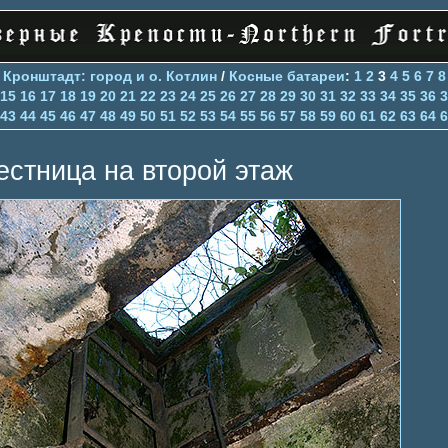
>
Кронштадт: город и о. Котлин
/
Косные батареи
:
1
2
3
4
5
6
7
8
15
16
17
18
19
20
21
22
23
24
25
26
27
28
29
30
31
32
33
34
35
36
3
43
44
45
46
47
48
49
50
51
52
53
54
55
56
57
58
59
60
61
62
63
64
6
естница на второй этаж