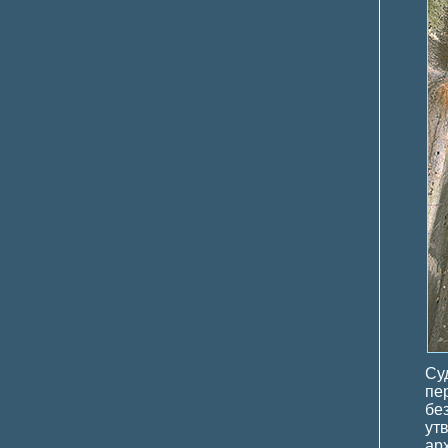
Су
пе
бе
ут
ар