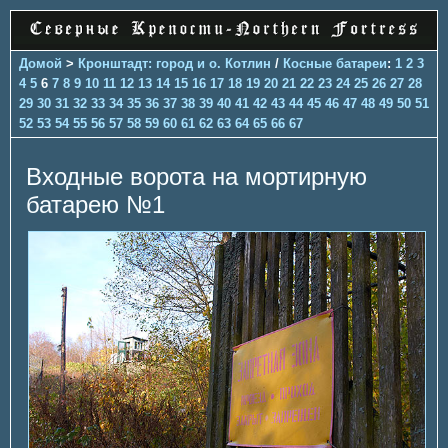
Домой
>
Кронштадт: город и о. Котлин
/
Косные батареи
:
1
2
3
4
5
6
7
8
9
10
11
12
13
14
15
16
17
18
19
20
21
22
23
24
25
26
27
28
29
30
31
32
33
34
35
36
37
38
39
40
41
42
43
44
45
46
47
48
49
50
51
52
53
54
55
56
57
58
59
60
61
62
63
64
65
66
67
Входные ворота на мортирную
батарею №1