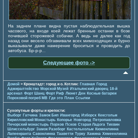
На заднем плане видна пустая наблюдательная вышка
часового, на входе коей лежат бренные останки в бозе
почившей сторожевой собачки. А ведь не далее как год
назад они весело обгавкивали всех мимоходящих и бурно
выказывали даже намерение броситься и проводить до
автобуса. Бр-р-р...
Следующее фото ->
Домой
> Кронштадт: город и о. Котлин:
Главная
Город
Адмиралтейство
Морской Музей
Итальянский дворец
18-й
арсенал
Форт Шанц
Форт Риф
Люнет Ден
Косные батареи
Пороховой погреб МВ
Где это
План
Ссылки
Сухопутные форты и крепости:
Выборг
Гатчина
Замок Бип
Ивангород
Изборск
Кексгольм
Кирилловский Монастырь
Копорье
Новгород
Петропавловка
Печорcкий монастырь
Порхов
Псков
Старая Ладога
Тихвин
Шлиссельбург
Замок Разеборг
Кастельхольм
Кюменлинна
Лапеенранта
Савонлинна
Тааветти
Турку
Хамина
Хямеенлинна