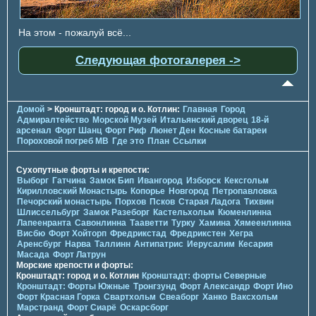
На этом - пожалуй всё...
Следующая фотогалерея ->
Домой
> Кронштадт: город и о. Котлин:
Главная
Город
Адмиралтейство
Морской Музей
Итальянский дворец
18-й
арсенал
Форт Шанц
Форт Риф
Люнет Ден
Косные батареи
Пороховой погреб МВ
Где это
План
Ссылки
Сухопутные форты и крепости:
Выборг
Гатчина
Замок Бип
Ивангород
Изборск
Кексгольм
Кирилловский Монастырь
Копорье
Новгород
Петропавловка
Печорcкий монастырь
Порхов
Псков
Старая Ладога
Тихвин
Шлиссельбург
Замок Разеборг
Кастельхольм
Кюменлинна
Лапеенранта
Савонлинна
Тааветти
Турку
Хамина
Хямеенлинна
Висбю
Форт Хойторп
Фредрикстад
Фредрикстен
Хегра
Аренсбург
Нарва
Таллинн
Антипатрис
Иерусалим
Кесария
Масада
Форт Латрун
Морские крепости и форты:
Кронштадт: город и о. Котлин
Кронштадт: форты Северные
Кронштадт: Форты Южные
Тронгзунд
Форт Александр
Форт Ино
Форт Красная Горка
Свартхольм
Свеаборг
Ханко
Ваксхольм
Марстранд
Форт Сиарё
Оскарсборг