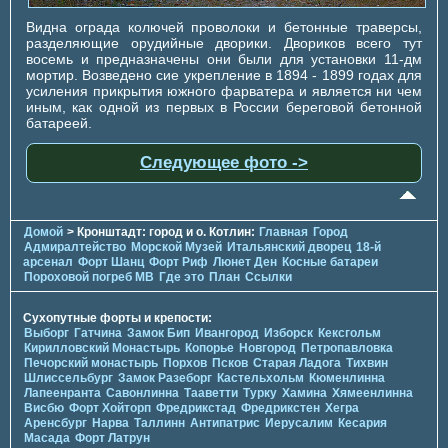
Видна ограда колючей проволоки и бетонные траверсы,
разделяющие орудийные дворики. Двориков всего тут
восемь и предназначены они были для установки 11-дм
мортир. Возведено сие укрепление в 1894 - 1899 годах для
усиления прикрытия южного фарватера и является ни чем
иным, как одной из первых в России береговой бетонной
батареей.
Следующее фото ->
Домой
> Кронштадт: город и о. Котлин:
Главная
Город
Адмиралтейство
Морской Музей
Итальянский дворец
18-й
арсенал
Форт Шанц
Форт Риф
Люнет Ден
Косные батареи
Пороховой погреб МВ
Где это
План
Ссылки
Сухопутные форты и крепости:
Выборг
Гатчина
Замок Бип
Ивангород
Изборск
Кексгольм
Кирилловский Монастырь
Копорье
Новгород
Петропавловка
Печорcкий монастырь
Порхов
Псков
Старая Ладога
Тихвин
Шлиссельбург
Замок Разеборг
Кастельхольм
Кюменлинна
Лапеенранта
Савонлинна
Тааветти
Турку
Хамина
Хямеенлинна
Висбю
Форт Хойторп
Фредрикстад
Фредрикстен
Хегра
Аренсбург
Нарва
Таллинн
Антипатрис
Иерусалим
Кесария
Масада
Форт Латрун