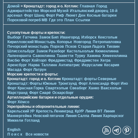
Домой
> Кронштадт: город и о. Котлин:
Главная
Город
Адмиралтейство
Морской Музей
Итальянский дворец
18-й
арсенал
Форт Шанц
Форт Риф
Люнет Ден
Косные батареи
Пороховой погреб МВ
Где это
План
Ссылки
Сухопутные форты и крепости:
Выборг
Гатчина
Замок Бип
Ивангород
Изборск
Кексгольм
Кирилловский Монастырь
Копорье
Новгород
Петропавловка
Печорcкий монастырь
Порхов
Псков
Старая Ладога
Тихвин
Шлиссельбург
Замок Разеборг
Кастельхольм
Кюменлинна
Лапеенранта
Савонлинна
Тааветти
Турку
Хамина
Хямеенлинна
Висбю
Форт Хойторп
Фредрикстад
Фредрикстен
Хегра
Аренсбург
Нарва
Таллинн
Антипатрис
Иерусалим
Кесария
Масада
Форт Латрун
Морские крепости и форты:
Кронштадт: город и о. Котлин
Кронштадт: форты Северные
Кронштадт: Форты Южные
Тронгзунд
Форт Александр
Форт Ино
Форт Красная Горка
Свартхольм
Свеаборг
Ханко
Ваксхольм
Марстранд
Форт Сиарё
Оскарсборг
Артиллерийские батареи и отдельные орудия:
Форт Хёмсо
Укрепрайоны и оборонительные линии:
Карельский УР
Крепость Ленинград
КрУР
Линия ВТ
Линия
Маннергейма
Невский пятачок
Линия Салпа
Линия Харпарског
Миккели
Готланд
English
П о и с к
Все новости