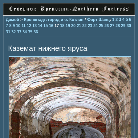
Домой
>
Кронштадт: город и о. Котлин
/
Форт Шанц
:
1
2
3
4
5
6
7
8
9
10
11
12
13
14
15
16
17
18
19
20
21
22
23
24
25
26
27
28
29
30
31
32
33
34
35
36
Каземат нижнего яруса