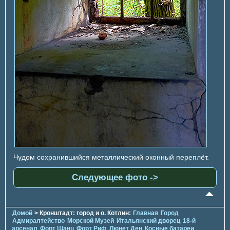
Чудом сохранившийся металлический оконный переплёт.
Следующее фото ->
Домой
> Кронштадт: город и о. Котлин:
Главная
Город
Адмиралтейство
Морской Музей
Итальянский дворец
18-й
арсенал
Форт Шанц
Форт Риф
Люнет Ден
Косные батареи