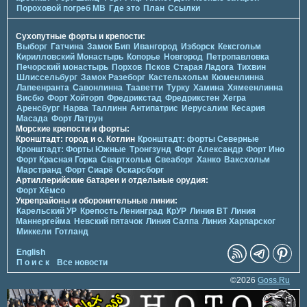
Пороховой погреб МВ
Где это
План
Ссылки
Сухопутные форты и крепости:
Выборг
Гатчина
Замок Бип
Ивангород
Изборск
Кексгольм
Кирилловский Монастырь
Копорье
Новгород
Петропавловка
Печорcкий монастырь
Порхов
Псков
Старая Ладога
Тихвин
Шлиссельбург
Замок Разеборг
Кастельхольм
Кюменлинна
Лапеенранта
Савонлинна
Тааветти
Турку
Хамина
Хямеенлинна
Висбю
Форт Хойторп
Фредрикстад
Фредрикстен
Хегра
Аренсбург
Нарва
Таллинн
Антипатрис
Иерусалим
Кесария
Масада
Форт Латрун
Морские крепости и форты:
Кронштадт: город и о. Котлин
Кронштадт: форты Северные
Кронштадт: Форты Южные
Тронгзунд
Форт Александр
Форт Ино
Форт Красная Горка
Свартхольм
Свеаборг
Ханко
Ваксхольм
Марстранд
Форт Сиарё
Оскарсборг
Артиллерийские батареи и отдельные орудия:
Форт Хёмсо
Укрепрайоны и оборонительные линии:
Карельский УР
Крепость Ленинград
КрУР
Линия ВТ
Линия
Маннергейма
Невский пятачок
Линия Салпа
Линия Харпарског
Миккели
Готланд
English
П о и с к
Все новости
©2026
Goss.Ru