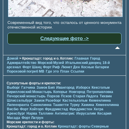
Современный вид того, что осталось от ценного монумента
отечественной истории.
Следующее фото ->
Домой
> Кронштадт: город и о. Котлин:
Главная
Город
Адмиралтейство
Морской Музей
Итальянский дворец
18-й
арсенал
Форт Шанц
Форт Риф
Люнет Ден
Косные батареи
Пороховой погреб МВ
Где это
План
Ссылки
Сухопутные форты и крепости:
Выборг
Гатчина
Замок Бип
Ивангород
Изборск
Кексгольм
Кирилловский Монастырь
Копорье
Новгород
Петропавловка
Печорcкий монастырь
Порхов
Псков
Старая Ладога
Тихвин
Шлиссельбург
Замок Разеборг
Кастельхольм
Кюменлинна
Лапеенранта
Савонлинна
Тааветти
Турку
Хамина
Хямеенлинна
Висбю
Форт Хойторп
Фредрикстад
Фредрикстен
Хегра
Аренсбург
Нарва
Таллинн
Антипатрис
Иерусалим
Кесария
Масада
Форт Латрун
Морские крепости и форты:
Кронштадт: город и о. Котлин
Кронштадт: форты Северные