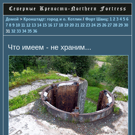
Домой
>
Кронштадт: город и о. Котлин
/
Форт Шанц
:
1
2
3
4
5
6
7
8
9
10
11
12
13
14
15
16
17
18
19
20
21
22
23
24
25
26
27
28
29
30
31
32
33
34
35
36
Что имеем - не храним...