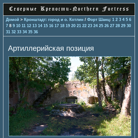
Домой
>
Кронштадт: город и о. Котлин
/
Форт Шанц
:
1
2
3
4
5
6
7
8
9
10
11
12
13
14
15
16
17
18
19
20
21
22
23
24
25
26
27
28
29
30
31
32
33
34
35
36
Артиллерийская позиция