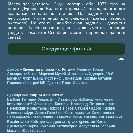
Место для установки 9-дм мортиры обр. 1877 года на
станке Дурляхера. Виден центральный штырь, на котором
вращался собственно станок. На заднем плане -
неглубокие глухие ниши для снарядов (кранцы первого
выстрела). На стене - дембельская надпись - документ
истории. Пушек давно нет, но ежели имеется желание
увидеть - ехайте в Свеаборг (можно в пределах данного
сайта).
Следующее фото ->
Домой
> Кронштадт: город и о. Котлин:
Главная
Город
Адмиралтейство
Морской Музей
Итальянский дворец
18-й
арсенал
Форт Шанц
Форт Риф
Люнет Ден
Косные батареи
Пороховой погреб МВ
Где это
План
Ссылки
Сухопутные форты и крепости:
Выборг
Гатчина
Замок Бип
Ивангород
Изборск
Кексгольм
Кирилловский Монастырь
Копорье
Новгород
Петропавловка
Печорcкий монастырь
Порхов
Псков
Старая Ладога
Тихвин
Шлиссельбург
Замок Разеборг
Кастельхольм
Кюменлинна
Лапеенранта
Савонлинна
Тааветти
Турку
Хамина
Хямеенлинна
Висбю
Форт Хойторп
Фредрикстад
Фредрикстен
Хегра
Аренсбург
Нарва
Таллинн
Антипатрис
Иерусалим
Кесария
Масада
Форт Латрун