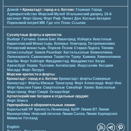
Домой
> Кронштадт: город и о. Котлин:
Главная
Город
Адмиралтейство
Морской Музей
Итальянский дворец
18-й
арсенал
Форт Шанц
Форт Риф
Люнет Ден
Косные батареи
Пороховой погреб МВ
Где это
План
Ссылки
Сухопутные форты и крепости:
Выборг
Гатчина
Замок Бип
Ивангород
Изборск
Кексгольм
Кирилловский Монастырь
Копорье
Новгород
Петропавловка
Печорcкий монастырь
Порхов
Псков
Старая Ладога
Тихвин
Шлиссельбург
Замок Разеборг
Кастельхольм
Кюменлинна
Лапеенранта
Савонлинна
Тааветти
Турку
Хамина
Хямеенлинна
Висбю
Форт Хойторп
Фредрикстад
Фредрикстен
Хегра
Аренсбург
Нарва
Таллинн
Антипатрис
Иерусалим
Кесария
Масада
Форт Латрун
Морские крепости и форты:
Кронштадт: город и о. Котлин
Кронштадт: форты Северные
Кронштадт: Форты Южные
Тронгзунд
Форт Александр
Форт Ино
Форт Красная Горка
Свартхольм
Свеаборг
Ханко
Ваксхольм
Марстранд
Форт Сиарё
Оскарсборг
Артиллерийские батареи и отдельные орудия:
Форт Хёмсо
Укрепрайоны и оборонительные линии:
Карельский УР
Крепость Ленинград
КрУР
Линия ВТ
Линия
Маннергейма
Невский пятачок
Линия Салпа
Линия Харпарског
Миккели
Готланд
English