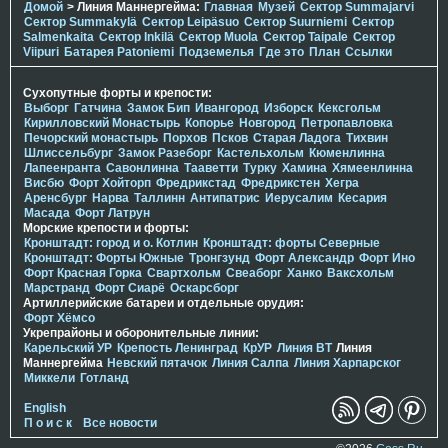
Домой
> Линия Маннергейма:
Главная
Музей
Сектор Summajarvi
Сектор Summakylä
Сектор Leipäsuo
Сектор Suurniemi
Сектор
Salmenkaita
Сектор Inkilä
Сектор Muola
Сектор Taipale
Сектор
Viipuri
Батарея Patoniemi
Подземелья
Где это
План
Ссылки
Сухопутные форты и крепости:
Выборг
Гатчина
Замок Бип
Ивангород
Изборск
Кексгольм
Кирилловский Монастырь
Копорье
Новгород
Петропавловка
Печорcкий монастырь
Порхов
Псков
Старая Ладога
Тихвин
Шлиссельбург
Замок Разеборг
Кастельхольм
Кюменлинна
Лапеенранта
Савонлинна
Тааветти
Турку
Хамина
Хямеенлинна
Висбю
Форт Хойторп
Фредрикстад
Фредрикстен
Хегра
Аренсбург
Нарва
Таллинн
Антипатрис
Иерусалим
Кесария
Масада
Форт Латрун
Морские крепости и форты:
Кронштадт: город и о. Котлин
Кронштадт: форты Северные
Кронштадт: Форты Южные
Тронгзунд
Форт Александр
Форт Ино
Форт Красная Горка
Свартхольм
Свеаборг
Ханко
Ваксхольм
Марстранд
Форт Сиарё
Оскарсборг
Артиллерийские батареи и отдельные орудия:
Форт Хёмсо
Укрепрайоны и оборонительные линии:
Карельский УР
Крепость Ленинград
КрУР
Линия ВТ
Линия
Маннергейма
Невский пятачок
Линия Салпа
Линия Харпарског
Миккели
Готланд
English
П о и с к
Все новости