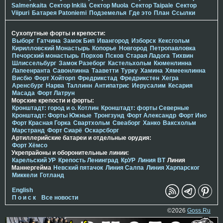
Salmenkaita
Сектор Inkilä
Сектор Muola
Сектор Taipale
Сектор
Viipuri
Батарея Patoniemi
Подземелья
Где это
План
Ссылки
Сухопутные форты и крепости:
Выборг
Гатчина
Замок Бип
Ивангород
Изборск
Кексгольм
Кирилловский Монастырь
Копорье
Новгород
Петропавловка
Печорcкий монастырь
Порхов
Псков
Старая Ладога
Тихвин
Шлиссельбург
Замок Разеборг
Кастельхольм
Кюменлинна
Лапеенранта
Савонлинна
Тааветти
Турку
Хамина
Хямеенлинна
Висбю
Форт Хойторп
Фредрикстад
Фредрикстен
Хегра
Аренсбург
Нарва
Таллинн
Антипатрис
Иерусалим
Кесария
Масада
Форт Латрун
Морские крепости и форты:
Кронштадт: город и о. Котлин
Кронштадт: форты Северные
Кронштадт: Форты Южные
Тронгзунд
Форт Александр
Форт Ино
Форт Красная Горка
Свартхольм
Свеаборг
Ханко
Ваксхольм
Марстранд
Форт Сиарё
Оскарсборг
Артиллерийские батареи и отдельные орудия:
Форт Хёмсо
Укрепрайоны и оборонительные линии:
Карельский УР
Крепость Ленинград
КрУР
Линия ВТ
Линия
Маннергейма
Невский пятачок
Линия Салпа
Линия Харпарског
Миккели
Готланд
English
П о и с к
Все новости
©2026
Goss.Ru