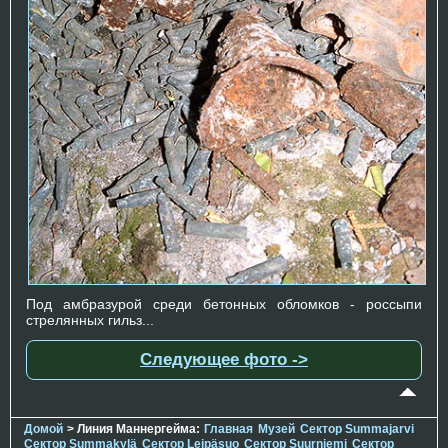
Под амбразурой среди бетонных обломков - россыпи
стрелянных гильз...
Следующее фото ->
Домой
> Линия Маннергейма:
Главная
Музей
Сектор Summajarvi
Сектор Summakylä
Сектор Leipäsuo
Сектор Suurniemi
Сектор