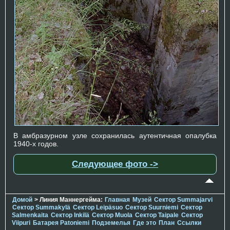
В амбразурном узле сохранилась аутентичная опалубка
1940-х годов.
Следующее фото ->
Домой
> Линия Маннергейма:
Главная
Музей
Сектор Summajarvi
Сектор Summakylä
Сектор Leipäsuo
Сектор Suurniemi
Сектор
Salmenkaita
Сектор Inkilä
Сектор Muola
Сектор Taipale
Сектор
Viipuri
Батарея Patoniemi
Подземелья
Где это
План
Ссылки