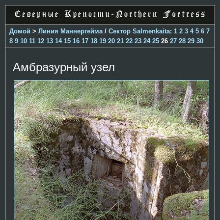
Домой
>
Линия Маннергейма
/
Сектор Salmenkaita
:
1
2
3
4
5
6
7
8
9
10
11
12
13
14
15
16
17
18
19
20
21
22
23
24
25
26
27
28
29
30
Амбразурный узел