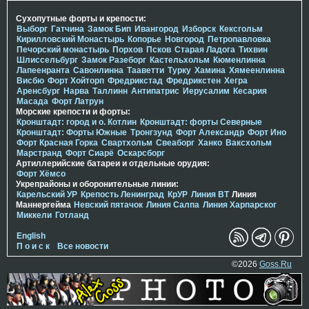
Сухопутные форты и крепости:
Выборг
Гатчина
Замок Бип
Ивангород
Изборск
Кексгольм
Кирилловский Монастырь
Копорье
Новгород
Петропавловка
Печорcкий монастырь
Порхов
Псков
Старая Ладога
Тихвин
Шлиссельбург
Замок Разеборг
Кастельхольм
Кюменлинна
Лапеенранта
Савонлинна
Тааветти
Турку
Хамина
Хямеенлинна
Висбю
Форт Хойторп
Фредрикстад
Фредрикстен
Хегра
Аренсбург
Нарва
Таллинн
Антипатрис
Иерусалим
Кесария
Масада
Форт Латрун
Морские крепости и форты:
Кронштадт: город и о. Котлин
Кронштадт: форты Северные
Кронштадт: Форты Южные
Тронгзунд
Форт Александр
Форт Ино
Форт Красная Горка
Свартхольм
Свеаборг
Ханко
Ваксхольм
Марстранд
Форт Сиарё
Оскарсборг
Артиллерийские батареи и отдельные орудия:
Форт Хёмсо
Укрепрайоны и оборонительные линии:
Карельский УР
Крепость Ленинград
КрУР
Линия ВТ
Линия
Маннергейма
Невский пятачок
Линия Салпа
Линия Харпарског
Миккели
Готланд
English
П о и с к
Все новости
©2026
Goss.Ru