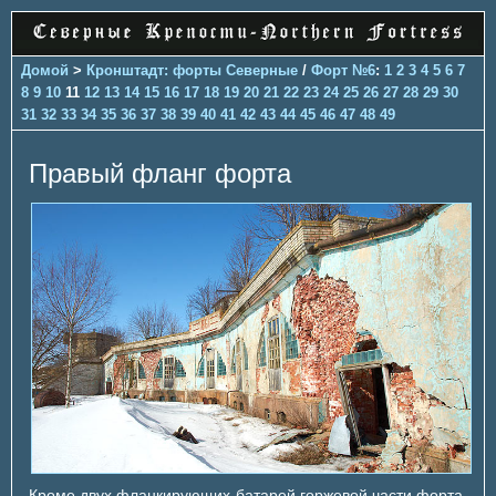
Домой
>
Кронштадт: форты Северные
/
Форт №6
:
1
2
3
4
5
6
7
8
9
10
11
12
13
14
15
16
17
18
19
20
21
22
23
24
25
26
27
28
29
30
31
32
33
34
35
36
37
38
39
40
41
42
43
44
45
46
47
48
49
Правый фланг форта
Кроме двух фланкирующих батарей горжевой части форта,