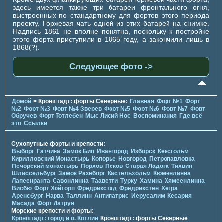
здесь имеется также три батареи фронтального огня,
выстроенных по стандартному для фортов этого периода
проекту. Горжевая чать одной из этих батарей на снимке.
Надпись 1861 не вполне понятна, поскольку к постройке
этого форта приступили в 1865 году, а закончили лишь в
1868(?).
Следующее фото ->
Домой
> Кронштадт: форты Северные:
Главная
Форт №1
Форт
№2
Форт №3
Форт №4 Зверев
Форт №5
Форт №6
Форт №7
Форт
Обручев
Форт Тотлебен
Мыс Лисий Нос
Воспоминания
Где всё
это
Ссылки
Сухопутные форты и крепости:
Выборг
Гатчина
Замок Бип
Ивангород
Изборск
Кексгольм
Кирилловский Монастырь
Копорье
Новгород
Петропавловка
Печорcкий монастырь
Порхов
Псков
Старая Ладога
Тихвин
Шлиссельбург
Замок Разеборг
Кастельхольм
Кюменлинна
Лапеенранта
Савонлинна
Тааветти
Турку
Хамина
Хямеенлинна
Висбю
Форт Хойторп
Фредрикстад
Фредрикстен
Хегра
Аренсбург
Нарва
Таллинн
Антипатрис
Иерусалим
Кесария
Масада
Форт Латрун
Морские крепости и форты:
Кронштадт: город и о. Котлин
Кронштадт: форты Северные