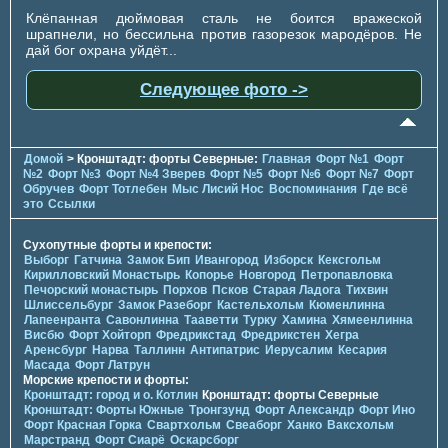
Клёпанная дюймовая сталь не боится вражеской
шрапнели, но бессильна против газорезок мародёров. Не
дай бог охрана уйдёт...
Следующее фото ->
Домой
> Кронштадт: форты Северные:
Главная
Форт №1
Форт
№2
Форт №3
Форт №4 Зверев
Форт №5
Форт №6
Форт №7
Форт
Обручев
Форт Тотлебен
Мыс Лисий Нос
Воспоминания
Где всё
это
Ссылки
Сухопутные форты и крепости:
Выборг
Гатчина
Замок Бип
Ивангород
Изборск
Кексгольм
Кирилловский Монастырь
Копорье
Новгород
Петропавловка
Печорcкий монастырь
Порхов
Псков
Старая Ладога
Тихвин
Шлиссельбург
Замок Разеборг
Кастельхольм
Кюменлинна
Лапеенранта
Савонлинна
Тааветти
Турку
Хамина
Хямеенлинна
Висбю
Форт Хойторп
Фредрикстад
Фредрикстен
Хегра
Аренсбург
Нарва
Таллинн
Антипатрис
Иерусалим
Кесария
Масада
Форт Латрун
Морские крепости и форты:
Кронштадт: город и о. Котлин
Кронштадт: форты Северные
Кронштадт: Форты Южные
Тронгзунд
Форт Александр
Форт Ино
Форт Красная Горка
Свартхольм
Свеаборг
Ханко
Ваксхольм
Марстранд
Форт Сиарё
Оскарсборг