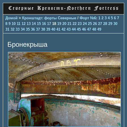
Домой
>
Кронштадт: форты Северные
/
Форт №6
:
1
2
3
4
5
6
7
8
9
10
11
12
13
14
15
16
17
18
19
20
21
22
23
24
25
26
27
28
29
30
31
32
33
34
35
36
37
38
39
40
41
42
43
44
45
46
47
48
49
Бронекрыша