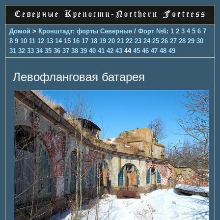
Домой
>
Кронштадт: форты Северные
/
Форт №6
:
1
2
3
4
5
6
7
8
9
10
11
12
13
14
15
16
17
18
19
20
21
22
23
24
25
26
27
28
29
30
31
32
33
34
35
36
37
38
39
40
41
42
43
44
45
46
47
48
49
Левофланговая батарея