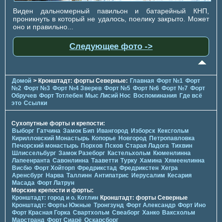
Виден дальномерный павильон и батарейный КНП,
проникнуть в который не удалось, поелику закрыто. Может
оно и правильно...
Следующее фото ->
Домой
> Кронштадт: форты Северные:
Главная
Форт №1
Форт
№2
Форт №3
Форт №4 Зверев
Форт №5
Форт №6
Форт №7
Форт
Обручев
Форт Тотлебен
Мыс Лисий Нос
Воспоминания
Где всё
это
Ссылки
Сухопутные форты и крепости:
Выборг
Гатчина
Замок Бип
Ивангород
Изборск
Кексгольм
Кирилловский Монастырь
Копорье
Новгород
Петропавловка
Печорcкий монастырь
Порхов
Псков
Старая Ладога
Тихвин
Шлиссельбург
Замок Разеборг
Кастельхольм
Кюменлинна
Лапеенранта
Савонлинна
Тааветти
Турку
Хамина
Хямеенлинна
Висбю
Форт Хойторп
Фредрикстад
Фредрикстен
Хегра
Аренсбург
Нарва
Таллинн
Антипатрис
Иерусалим
Кесария
Масада
Форт Латрун
Морские крепости и форты:
Кронштадт: город и о. Котлин
Кронштадт: форты Северные
Кронштадт: Форты Южные
Тронгзунд
Форт Александр
Форт Ино
Форт Красная Горка
Свартхольм
Свеаборг
Ханко
Ваксхольм
Марстранд
Форт Сиарё
Оскарсборг