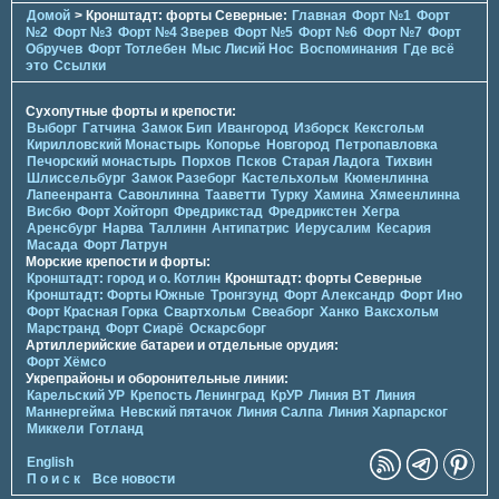
Домой
> Кронштадт: форты Северные:
Главная
Форт №1
Форт
№2
Форт №3
Форт №4 Зверев
Форт №5
Форт №6
Форт №7
Форт
Обручев
Форт Тотлебен
Мыс Лисий Нос
Воспоминания
Где всё
это
Ссылки
Сухопутные форты и крепости:
Выборг
Гатчина
Замок Бип
Ивангород
Изборск
Кексгольм
Кирилловский Монастырь
Копорье
Новгород
Петропавловка
Печорcкий монастырь
Порхов
Псков
Старая Ладога
Тихвин
Шлиссельбург
Замок Разеборг
Кастельхольм
Кюменлинна
Лапеенранта
Савонлинна
Тааветти
Турку
Хамина
Хямеенлинна
Висбю
Форт Хойторп
Фредрикстад
Фредрикстен
Хегра
Аренсбург
Нарва
Таллинн
Антипатрис
Иерусалим
Кесария
Масада
Форт Латрун
Морские крепости и форты:
Кронштадт: город и о. Котлин
Кронштадт: форты Северные
Кронштадт: Форты Южные
Тронгзунд
Форт Александр
Форт Ино
Форт Красная Горка
Свартхольм
Свеаборг
Ханко
Ваксхольм
Марстранд
Форт Сиарё
Оскарсборг
Артиллерийские батареи и отдельные орудия:
Форт Хёмсо
Укрепрайоны и оборонительные линии:
Карельский УР
Крепость Ленинград
КрУР
Линия ВТ
Линия
Маннергейма
Невский пятачок
Линия Салпа
Линия Харпарског
Миккели
Готланд
English
П о и с к
Все новости