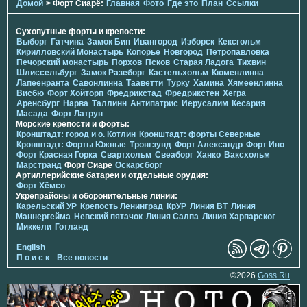
Домой
> Форт Сиарё:
Главная
Фото
Где это
План
Ссылки
Сухопутные форты и крепости:
Выборг
Гатчина
Замок Бип
Ивангород
Изборск
Кексгольм
Кирилловский Монастырь
Копорье
Новгород
Петропавловка
Печорcкий монастырь
Порхов
Псков
Старая Ладога
Тихвин
Шлиссельбург
Замок Разеборг
Кастельхольм
Кюменлинна
Лапеенранта
Савонлинна
Тааветти
Турку
Хамина
Хямеенлинна
Висбю
Форт Хойторп
Фредрикстад
Фредрикстен
Хегра
Аренсбург
Нарва
Таллинн
Антипатрис
Иерусалим
Кесария
Масада
Форт Латрун
Морские крепости и форты:
Кронштадт: город и о. Котлин
Кронштадт: форты Северные
Кронштадт: Форты Южные
Тронгзунд
Форт Александр
Форт Ино
Форт Красная Горка
Свартхольм
Свеаборг
Ханко
Ваксхольм
Марстранд
Форт Сиарё
Оскарсборг
Артиллерийские батареи и отдельные орудия:
Форт Хёмсо
Укрепрайоны и оборонительные линии:
Карельский УР
Крепость Ленинград
КрУР
Линия ВТ
Линия
Маннергейма
Невский пятачок
Линия Салпа
Линия Харпарског
Миккели
Готланд
English
П о и с к
Все новости
©2026
Goss.Ru