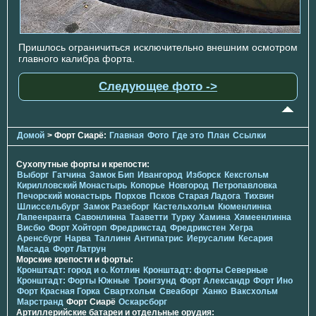
Пришлось ограничиться исключительно внешним осмотром
главного калибра форта.
Следующее фото ->
Домой
> Форт Сиарё:
Главная
Фото
Где это
План
Ссылки
Сухопутные форты и крепости:
Выборг
Гатчина
Замок Бип
Ивангород
Изборск
Кексгольм
Кирилловский Монастырь
Копорье
Новгород
Петропавловка
Печорcкий монастырь
Порхов
Псков
Старая Ладога
Тихвин
Шлиссельбург
Замок Разеборг
Кастельхольм
Кюменлинна
Лапеенранта
Савонлинна
Тааветти
Турку
Хамина
Хямеенлинна
Висбю
Форт Хойторп
Фредрикстад
Фредрикстен
Хегра
Аренсбург
Нарва
Таллинн
Антипатрис
Иерусалим
Кесария
Масада
Форт Латрун
Морские крепости и форты:
Кронштадт: город и о. Котлин
Кронштадт: форты Северные
Кронштадт: Форты Южные
Тронгзунд
Форт Александр
Форт Ино
Форт Красная Горка
Свартхольм
Свеаборг
Ханко
Ваксхольм
Марстранд
Форт Сиарё
Оскарсборг
Артиллерийские батареи и отдельные орудия: