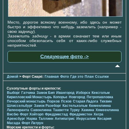
Место, дорогое всякому военному, ибо здесь он может
быстро и эффективно что нибудь заземлить (например -
свою задницу).
Заземлить задницу
- в армии означает тем или иным
способом обезопасить себя от каких-либо служебных
неприятностей.
Следующее фото ->
Домой
> Форт Сиарё:
Главная
Фото
Где это
План
Ссылки
Сухопутные форты и крепости:
Выборг
Гатчина
Замок Бип
Ивангород
Изборск
Кексгольм
Кирилловский Монастырь
Копорье
Новгород
Петропавловка
Печорcкий монастырь
Порхов
Псков
Старая Ладога
Тихвин
Шлиссельбург
Замок Разеборг
Кастельхольм
Кюменлинна
Лапеенранта
Савонлинна
Тааветти
Турку
Хамина
Хямеенлинна
Висбю
Форт Хойторп
Фредрикстад
Фредрикстен
Хегра
Аренсбург
Нарва
Таллинн
Антипатрис
Иерусалим
Кесария
Масада
Форт Латрун
Морские крепости и форты: