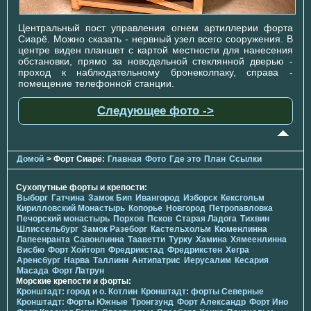
Центральный пост управления огнем артиллерии форта
Сиарё. Можно сказать - нервный узел всего сооружения. В
центре виден планшет с картой местности для нанесения
обстановки, прямо за новодельной стеклянной дверью -
проход к наблюдательному бронеколпаку, справа -
помещение телефонной станции.
Следующее фото ->
Домой
> Форт Сиарё:
Главная
Фото
Где это
План
Ссылки
Сухопутные форты и крепости:
Выборг
Гатчина
Замок Бип
Ивангород
Изборск
Кексгольм
Кирилловский Монастырь
Копорье
Новгород
Петропавловка
Печорcкий монастырь
Порхов
Псков
Старая Ладога
Тихвин
Шлиссельбург
Замок Разеборг
Кастельхольм
Кюменлинна
Лапеенранта
Савонлинна
Тааветти
Турку
Хамина
Хямеенлинна
Висбю
Форт Хойторп
Фредрикстад
Фредрикстен
Хегра
Аренсбург
Нарва
Таллинн
Антипатрис
Иерусалим
Кесария
Масада
Форт Латрун
Морские крепости и форты:
Кронштадт: город и о. Котлин
Кронштадт: форты Северные
Кронштадт: Форты Южные
Тронгзунд
Форт Александр
Форт Ино