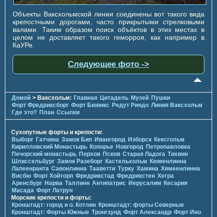
Объекты Ваксхольмской линии соединены вот такого вида
крепостными дорогами, часто прикрытыми стрелковыми
валами. Таким образом поиск объёктов в этих местах в
целом не доставляет такого геморроя, как например в
КаУРе.
Следующее фото ->
Домой
> Ваксхольм:
Главная
Цитадель
Музей
Пушки
Форт Фредриксборг
Форт Бювикc
Редут Риндо
Линия Ваксхольм
Где это?
План
Ссылки
Сухопутные форты и крепости:
Выборг
Гатчина
Замок Бип
Ивангород
Изборск
Кексгольм
Кирилловский Монастырь
Копорье
Новгород
Петропавловка
Печорcкий монастырь
Порхов
Псков
Старая Ладога
Тихвин
Шлиссельбург
Замок Разеборг
Кастельхольм
Кюменлинна
Лапеенранта
Савонлинна
Тааветти
Турку
Хамина
Хямеенлинна
Висбю
Форт Хойторп
Фредрикстад
Фредрикстен
Хегра
Аренсбург
Нарва
Таллинн
Антипатрис
Иерусалим
Кесария
Масада
Форт Латрун
Морские крепости и форты:
Кронштадт: город и о. Котлин
Кронштадт: форты Северные
Кронштадт: Форты Южные
Тронгзунд
Форт Александр
Форт Ино