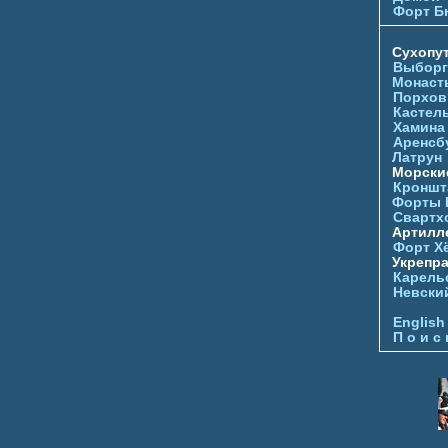
Форт Б
Сухопу
Выборг
Монаст
Порхов
Кастел
Хамина
Аренсб
Латрун
Морски
Кроншта
Форты
Свартх
Артилл
Форт Х
Укрепр
Карель
Невски
English
П о и с 