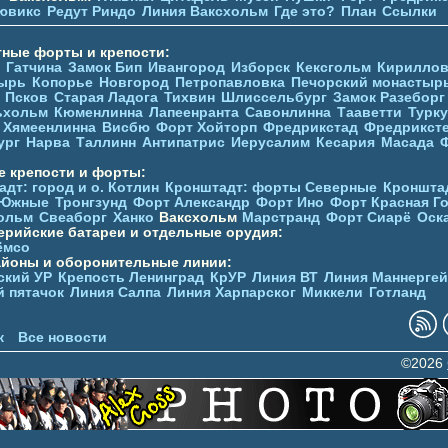
ювикc
Редут Риндо
Линия Ваксхольм
Где это?
План
Ссылки
тные форты и крепости:
Гатчина
Замок Бип
Ивангород
Изборск
Кексгольм
Кириллов
ырь
Копорье
Новгород
Петропавловка
Печорcкий монастыр
Псков
Старая Ладога
Тихвин
Шлиссельбург
Замок Разеборг
ьхольм
Кюменлинна
Лапеенранта
Савонлинна
Тааветти
Турку
Хямеенлинна
Висбю
Форт Хойторп
Фредрикстад
Фредрикст
ург
Нарва
Таллинн
Антипатрис
Иерусалим
Кесария
Масада
е крепости и форты:
дт: город и о. Котлин
Кронштадт: форты Северные
Кроншта
 Южные
Тронгзунд
Форт Александр
Форт Ино
Форт Красная Г
ольм
Свеаборг
Ханко
Ваксхольм
Марстранд
Форт Сиарё
Оск
ерийские батареи и отдельные орудия:
ёмсо
айоны и оборонительные линии:
ский УР
Крепость Ленинград
КрУР
Линия ВТ
Линия Маннерге
й пятачок
Линия Салпа
Линия Харпарског
Миккели
Готланд
к
Все новости
©2026