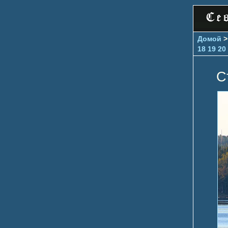
Домой
18
19
20
С