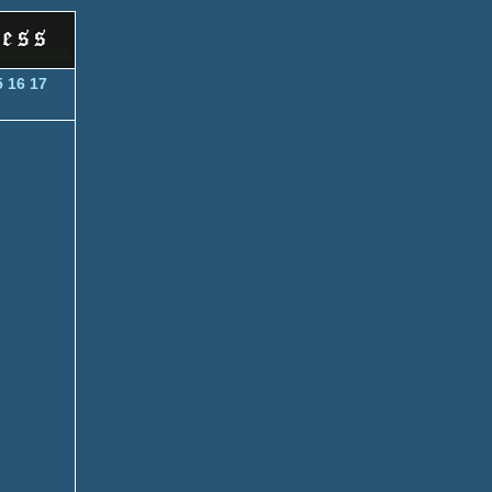
5
16
17