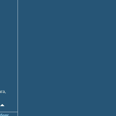
га,
борг