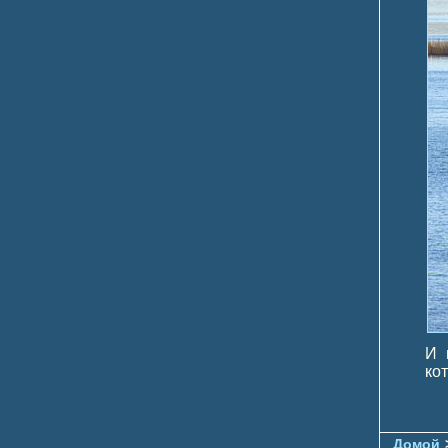
И 
кот
Домой