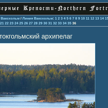
>
Ваксхольм
/
Линия Ваксхольм
:
1
2
3
4
5
6
7
8
9
10
11
12
13
14
1
21
22
23
24
25
26
27
28
29
30
31
32
33
34
35
36
токгольмский архипелаг