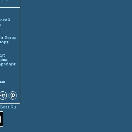
ский
ь
ен
Хегра
Форт
дт:
орка
арсборг
йма
Goss.Ru