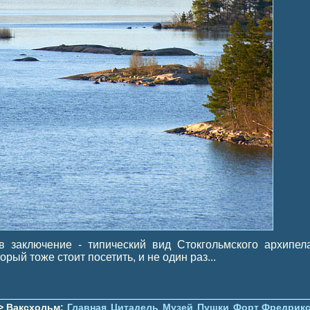
в заключение - типический вид Стокгольмского архипела
орый тоже стоит посетить, и не один раз...
> Ваксхольм:
Главная
Цитадель
Музей
Пушки
Форт Фредрикс