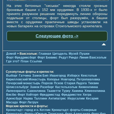
На этих бетонных "сиськах" некогда стояли грозные
броневые башни с 152 мм орудиями. В 1930-х гг было
принято разумное решение передвинуть линию обороны
подальше от столицы, форт был разоружён, а башни
вместе с орудиями практичные шведы установили на
новых батареях на островах Стокгольмского архипелага.
Следующее фото ->
Домой
> Ваксхольм:
Главная
Цитадель
Музей
Пушки
Форт Фредриксборг
Форт Бювикc
Редут Риндо
Линия Ваксхольм
Где это?
План
Ссылки
Сухопутные форты и крепости:
Выборг
Гатчина
Замок Бип
Ивангород
Изборск
Кексгольм
Кирилловский Монастырь
Копорье
Новгород
Петропавловка
Печорcкий монастырь
Порхов
Псков
Старая Ладога
Тихвин
Шлиссельбург
Замок Разеборг
Кастельхольм
Кюменлинна
Лапеенранта
Савонлинна
Тааветти
Турку
Хамина
Хямеенлинна
Висбю
Форт Хойторп
Фредрикстад
Фредрикстен
Хегра
Аренсбург
Нарва
Таллинн
Антипатрис
Иерусалим
Кесария
Масада
Форт Латрун
Морские крепости и форты:
Кронштадт: город и о. Котлин
Кронштадт: форты Северные
Кронштадт: Форты Южные
Тронгзунд
Форт Александр
Форт Ино