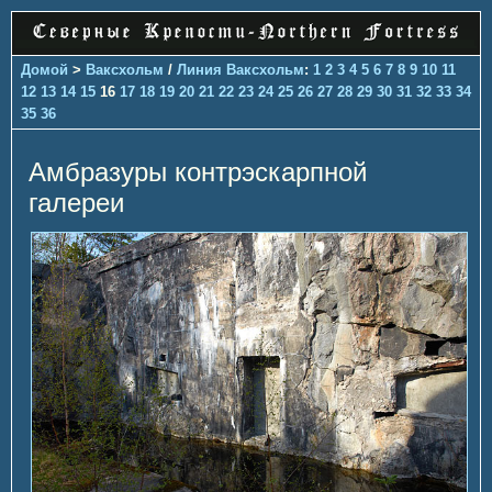
Домой
>
Ваксхольм
/
Линия Ваксхольм
:
1
2
3
4
5
6
7
8
9
10
11
12
13
14
15
16
17
18
19
20
21
22
23
24
25
26
27
28
29
30
31
32
33
34
35
36
Амбразуры контрэскарпной
галереи