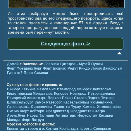
Из этих амбразур можно было простреливать всё
пространство рва до его следующего поворота. Здесь когда
то стояли пулемёты и капонирные 57 мм орудия. Вход в
галерею преграждает ров с водой, через которую в старые
времена был перекинут мостик.
Следующее фото ->
Домой
> Ваксхольм:
Главная
Цитадель
Музей
Пушки
Форт Фредриксборг
Форт Бювикc
Редут Риндо
Линия Ваксхольм
Где это?
План
Ссылки
Сухопутные форты и крепости:
Выборг
Гатчина
Замок Бип
Ивангород
Изборск
Кексгольм
Кирилловский Монастырь
Копорье
Новгород
Петропавловка
Печорcкий монастырь
Порхов
Псков
Старая Ладога
Тихвин
Шлиссельбург
Замок Разеборг
Кастельхольм
Кюменлинна
Лапеенранта
Савонлинна
Тааветти
Турку
Хамина
Хямеенлинна
Висбю
Форт Хойторп
Фредрикстад
Фредрикстен
Хегра
Аренсбург
Нарва
Таллинн
Антипатрис
Иерусалим
Кесария
Масада
Форт Латрун
Морские крепости и форты:
Кронштадт: город и о. Котлин
Кронштадт: форты Северные