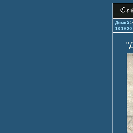
Домой
18
19
20
"