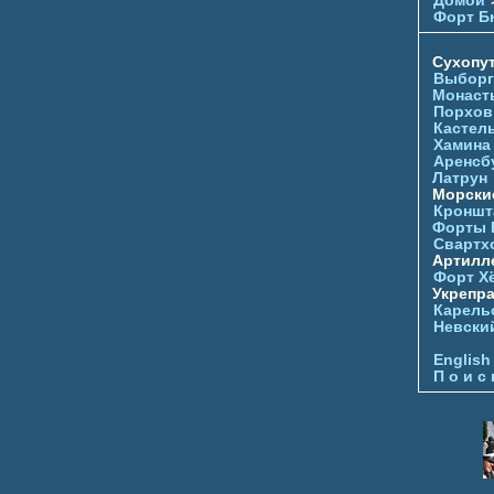
Домой
Форт Б
Сухопу
Выборг
Монаст
Порхов
Кастел
Хамина
Аренсб
Латрун
Морски
Кроншта
Форты
Свартх
Артилл
Форт Х
Укрепр
Карель
Невски
English
П о и с 