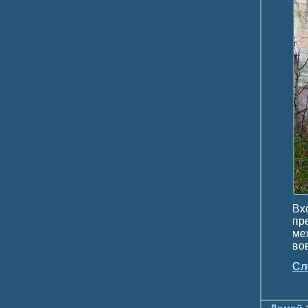
Вх
пр
ме
вов
Сл