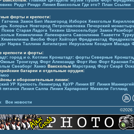
> Ваксхольм:
Главная
Цитадель
Музей
Пушки
Форт Фредрикс
ювикc
Редут Риндо
Линия Ваксхольм
Где это?
План
Ссылки
тные форты и крепости:
Гатчина
Замок Бип
Ивангород
Изборск
Кексгольм
Кириллов
ырь
Копорье
Новгород
Петропавловка
Печорcкий монастыр
Псков
Старая Ладога
Тихвин
Шлиссельбург
Замок Разеборг
ьхольм
Кюменлинна
Лапеенранта
Савонлинна
Тааветти
Турку
Хямеенлинна
Висбю
Форт Хойторп
Фредрикстад
Фредрикст
ург
Нарва
Таллинн
Антипатрис
Иерусалим
Кесария
Масада
е крепости и форты:
дт: город и о. Котлин
Кронштадт: форты Северные
Кроншта
 Южные
Тронгзунд
Форт Александр
Форт Ино
Форт Красная Г
ольм
Свеаборг
Ханко
Ваксхольм
Марстранд
Форт Сиарё
Оск
ерийские батареи и отдельные орудия:
ёмсо
айоны и оборонительные линии:
ский УР
Крепость Ленинград
КрУР
Линия ВТ
Линия Маннерге
й пятачок
Линия Салпа
Линия Харпарског
Миккели
Готланд
к
Все новости
©2026