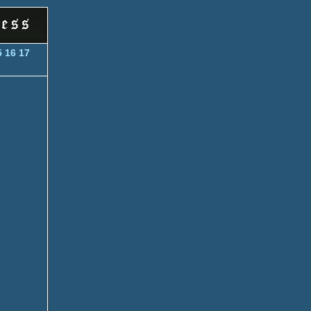
5
16
17