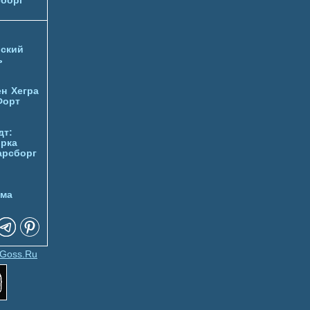
борг
ский
ь
ен
Хегра
Форт
дт:
орка
арсборг
йма
Goss.Ru