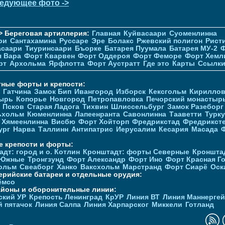
едующее фото ->
> Береговая артиллерия:
Главная
Куйвасаари
Суоменлиннa
ри
Сантахамина
Руссаре
Эре
Болакс
Ржевский полигон
Рист
асаари
Тиуринсаари
Бъорке
Батарея Пуумала
Батарея МУ-2
Ф
я Вара
Форт Кварвен
Форт Оддероя
Форт Феморе
Форт Хемл
рт
Архольма
Ярфлотта
Форт Аустратт
Где это
Карты
Ссылк
тные форты и крепости:
Гатчина
Замок Бип
Ивангород
Изборск
Кексгольм
Кириллов
ырь
Копорье
Новгород
Петропавловка
Печорcкий монастыр
Псков
Старая Ладога
Тихвин
Шлиссельбург
Замок Разеборг
ьхольм
Кюменлинна
Лапеенранта
Савонлинна
Тааветти
Турку
Хямеенлинна
Висбю
Форт Хойторп
Фредрикстад
Фредрикст
ург
Нарва
Таллинн
Антипатрис
Иерусалим
Кесария
Масада
е крепости и форты:
дт: город и о. Котлин
Кронштадт: форты Северные
Кроншта
 Южные
Тронгзунд
Форт Александр
Форт Ино
Форт Красная Г
ольм
Свеаборг
Ханко
Ваксхольм
Марстранд
Форт Сиарё
Оск
ерийские батареи и отдельные орудия:
ёмсо
айоны и оборонительные линии:
ский УР
Крепость Ленинград
КрУР
Линия ВТ
Линия Маннерге
й пятачок
Линия Салпа
Линия Харпарског
Миккели
Готланд