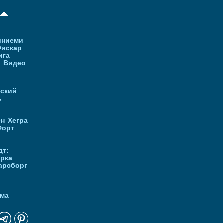
иниеми
искар
ига
и
Видео
ский
ь
ен
Хегра
Форт
дт:
орка
арсборг
йма