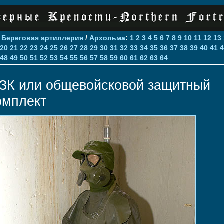
>
Береговая артиллерия
/
Архольма
:
1
2
3
4
5
6
7
8
9
10
11
12
13
20
21
22
23
24
25
26
27
28
29
30
31
32
33
34
35
36
37
38
39
40
41
4
48
49
50
51
52
53
54
55
56
57
58
59
60
61
62
63
64
ЗК или общевойсковой защитный
омплект