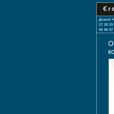
Домой
17
18
19
45
46
47
О
к