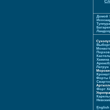
Сл
Домой
Исосаа
Туппур
Батаре
Ландсо
Сухопу
Выборг
Монаст
Порхов
Кастел
Хамина
Аренсб
Латрун
Морски
Кроншта
Форты
Свартх
Артилл
Форт Х
Укрепр
Карель
Невски
English