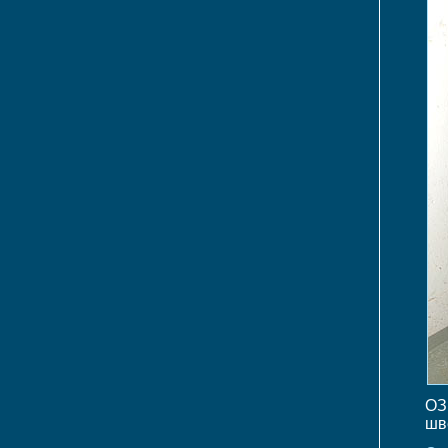
ОЗ
шв