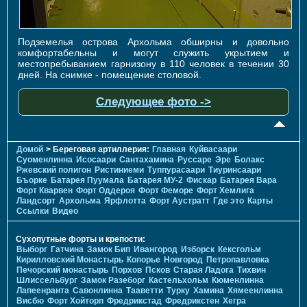
Подземелья острова Архольма обширны и довольно
комфортабельны и могут служить укрытием и
местопребыванием гарнизону в 110 человек в течении 30
дней. На снимке - помещение столовой.
Следующее фото ->
Домой
> Береговая артиллерия:
Главная
Куйвасаари
Суоменлиннa
Исосаари
Сантахамина
Руссаре
Эре
Болакс
Ржевский полигон
Ристиниеми
Туппурасаари
Тиуринсаари
Бъорке
Батарея Пуумала
Батарея МУ-2
Фискар
Батарея Вара
Форт Кварвен
Форт Оддероя
Форт Феморе
Форт Хемлига
Ландсорт
Архольма
Ярфлотта
Форт Аустратт
Где это
Карты
Ссылки
Видео
Сухопутные форты и крепости:
Выборг
Гатчина
Замок Бип
Ивангород
Изборск
Кексгольм
Кирилловский Монастырь
Копорье
Новгород
Петропавловка
Печорcкий монастырь
Порхов
Псков
Старая Ладога
Тихвин
Шлиссельбург
Замок Разеборг
Кастельхольм
Кюменлинна
Лапеенранта
Савонлинна
Тааветти
Турку
Хамина
Хямеенлинна
Висбю
Форт Хойторп
Фредрикстад
Фредрикстен
Хегра