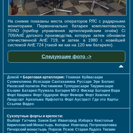
На снимке показаны места операторов РЛС с радарными
мониторами. Первоначально батарея комплектовалось
ПУАО (прибор управления артиллерийским огнём) Ci
709/ArtE датского производства, которую затем обновили
отечественной ArtE 719, м затем. в 1980 г. новейшей
системой ArtE 724 )такой же как на 120 мм батареях).
Следующее фото ->
Домой
> Береговая артиллерия:
Главная
Куйвасаари
Суоменлиннa
Исосаари
Сантахамина
Руссаре
Эре
Болакс
Ржевский полигон
Ристиниеми
Туппурасаари
Тиуринсаари
Бъорке
Батарея Пуумала
Батарея МУ-2
Фискар
Батарея Вара
Форт Кварвен
Форт Оддероя
Форт Феморе
Форт Хемлига
Ландсорт
Архольма
Ярфлотта
Форт Аустратт
Где это
Карты
Ссылки
Видео
Сухопутные форты и крепости:
Выборг
Гатчина
Замок Бип
Ивангород
Изборск
Кексгольм
Кирилловский Монастырь
Копорье
Новгород
Петропавловка
Печорcкий монастырь
Порхов
Псков
Старая Ладога
Тихвин