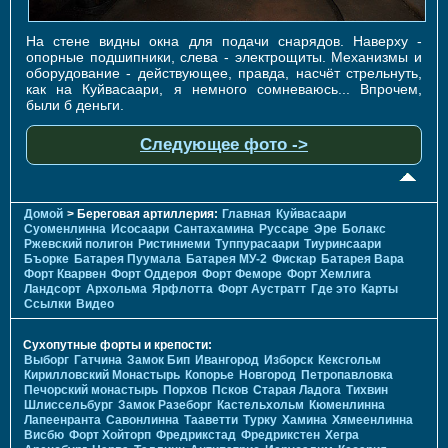
На стене видны окна для подачи снарядов. Наверху -
опорные подшипники, слева - электрощиты. Механизмы и
оборудование - действующее, правда, насчёт стрельнуть,
как на Куйвасаари, я немного сомневаюсь... Впрочем,
были б деньги.
Следующее фото ->
Домой
> Береговая артиллерия:
Главная
Куйвасаари
Суоменлиннa
Исосаари
Сантахамина
Руссаре
Эре
Болакс
Ржевский полигон
Ристиниеми
Туппурасаари
Тиуринсаари
Бъорке
Батарея Пуумала
Батарея МУ-2
Фискар
Батарея Вара
Форт Кварвен
Форт Оддероя
Форт Феморе
Форт Хемлига
Ландсорт
Архольма
Ярфлотта
Форт Аустратт
Где это
Карты
Ссылки
Видео
Сухопутные форты и крепости:
Выборг
Гатчина
Замок Бип
Ивангород
Изборск
Кексгольм
Кирилловский Монастырь
Копорье
Новгород
Петропавловка
Печорcкий монастырь
Порхов
Псков
Старая Ладога
Тихвин
Шлиссельбург
Замок Разеборг
Кастельхольм
Кюменлинна
Лапеенранта
Савонлинна
Тааветти
Турку
Хамина
Хямеенлинна
Висбю
Форт Хойторп
Фредрикстад
Фредрикстен
Хегра