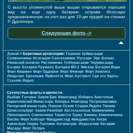
С высоты упомянутой выше вышки открывается хороший
вид на еще одну батарею острова Исоссари
предназначенную на этот раз для 10-дм орудий на станках
Р. Дурляхера.
Следующее фото ->
Домой
> Береговая артиллерия:
Главная
Куйвасаари
Суоменлиннa
Исосаари
Сантахамина
Руссаре
Эре
Болакс
Ржевский полигон
Ристиниеми
Туппурасаари
Тиуринсаари
Бъорке
Батарея Пуумала
Батарея МУ-2
Фискар
Батарея Вара
Форт Кварвен
Форт Оддероя
Форт Феморе
Форт Хемлига
Ландсорт
Архольма
Ярфлотта
Форт Аустратт
Где это
Карты
Ссылки
Видео
Сухопутные форты и крепости:
Выборг
Гатчина
Замок Бип
Ивангород
Изборск
Кексгольм
Кирилловский Монастырь
Копорье
Новгород
Петропавловка
Печорcкий монастырь
Порхов
Псков
Старая Ладога
Тихвин
Шлиссельбург
Замок Разеборг
Кастельхольм
Кюменлинна
Лапеенранта
Савонлинна
Тааветти
Турку
Хамина
Хямеенлинна
Висбю
Форт Хойторп
Фредрикстад
Фредрикстен
Хегра
Аренсбург
Нарва
Таллинн
Антипатрис
Иерусалим
Кесария
Масада
Форт Латрун
Морские крепости и форты: