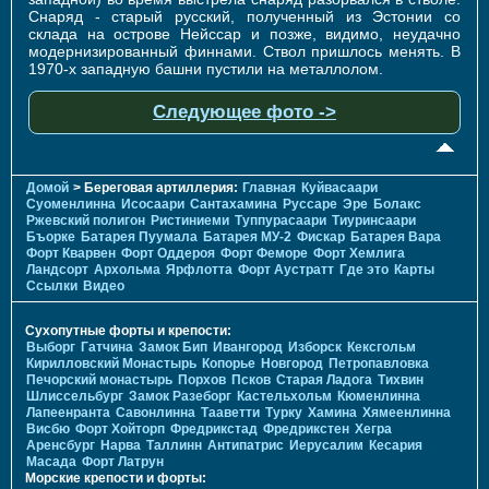
Снаряд - старый русский, полученный из Эстонии со
склада на острове Нейссар и позже, видимо, неудачно
модернизированный финнами. Ствол пришлось менять. В
1970-х западную башни пустили на металлолом.
Следующее фото ->
Домой
> Береговая артиллерия:
Главная
Куйвасаари
Суоменлиннa
Исосаари
Сантахамина
Руссаре
Эре
Болакс
Ржевский полигон
Ристиниеми
Туппурасаари
Тиуринсаари
Бъорке
Батарея Пуумала
Батарея МУ-2
Фискар
Батарея Вара
Форт Кварвен
Форт Оддероя
Форт Феморе
Форт Хемлига
Ландсорт
Архольма
Ярфлотта
Форт Аустратт
Где это
Карты
Ссылки
Видео
Сухопутные форты и крепости:
Выборг
Гатчина
Замок Бип
Ивангород
Изборск
Кексгольм
Кирилловский Монастырь
Копорье
Новгород
Петропавловка
Печорcкий монастырь
Порхов
Псков
Старая Ладога
Тихвин
Шлиссельбург
Замок Разеборг
Кастельхольм
Кюменлинна
Лапеенранта
Савонлинна
Тааветти
Турку
Хамина
Хямеенлинна
Висбю
Форт Хойторп
Фредрикстад
Фредрикстен
Хегра
Аренсбург
Нарва
Таллинн
Антипатрис
Иерусалим
Кесария
Масада
Форт Латрун
Морские крепости и форты: