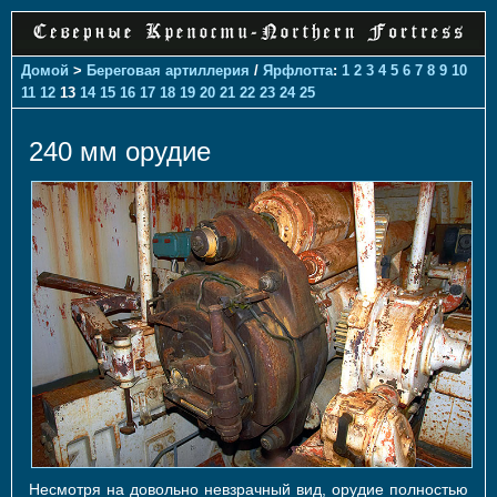
Домой
>
Береговая артиллерия
/
Ярфлотта
:
1
2
3
4
5
6
7
8
9
10
11
12
13
14
15
16
17
18
19
20
21
22
23
24
25
240 мм орудие
Несмотря на довольно невзрачный вид, орудие полностью