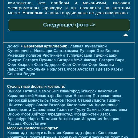
комплектно, все приборы и механизмы, включая
электромоторы, проводку и пр. находится на штатном
месте. Насколько я понял орудие даже не деактивировано.
Следующее фото ->
Домой
> Береговая артиллерия:
Главная
Куйвасаари
Суоменлиннa
Исосаари
Сантахамина
Руссаре
Эре
Болакс
Ржевский полигон
Ристиниеми
Туппурасаари
Тиуринсаари
Бъорке
Батарея Пуумала
Батарея МУ-2
Фискар
Батарея Вара
Форт Кварвен
Форт Оддероя
Форт Феморе
Форт Хемлига
Ландсорт
Архольма
Ярфлотта
Форт Аустратт
Где это
Карты
Ссылки
Видео
Сухопутные форты и крепости:
Выборг
Гатчина
Замок Бип
Ивангород
Изборск
Кексгольм
Кирилловский Монастырь
Копорье
Новгород
Петропавловка
Печорcкий монастырь
Порхов
Псков
Старая Ладога
Тихвин
Шлиссельбург
Замок Разеборг
Кастельхольм
Кюменлинна
Лапеенранта
Савонлинна
Тааветти
Турку
Хамина
Хямеенлинна
Висбю
Форт Хойторп
Фредрикстад
Фредрикстен
Хегра
Аренсбург
Нарва
Таллинн
Антипатрис
Иерусалим
Кесария
Масада
Форт Латрун
Морские крепости и форты:
Кронштадт: город и о. Котлин
Кронштадт: форты Северные
Кронштадт: Форты Южные
Тронгзунд
Форт Александр
Форт Ино