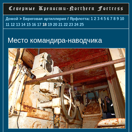
Домой
>
Береговая артиллерия
/
Ярфлотта
:
1
2
3
4
5
6
7
8
9
10
11
12
13
14
15
16
17
18
19
20
21
22
23
24
25
Место командира-наводчика