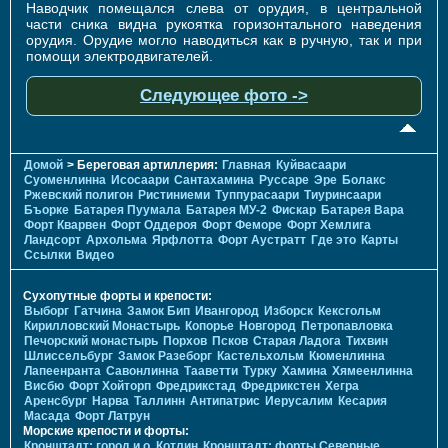
Наводчик помещался слева от орудия, в центральной
части сника видна рукоятка горизонтального наведения
орудия. Орудие могло наводиться как в ручную, так и при
помощи электродвигателей.
Следующее фото ->
Домой
> Береговая артиллерия:
Главная
Куйвасаари
Суоменлиннa
Исосаари
Сантахамина
Руссаре
Эре
Болакс
Ржевский полигон
Ристиниеми
Туппурасаари
Тиуринсаари
Бъорке
Батарея Пуумала
Батарея МУ-2
Фискар
Батарея Вара
Форт Кварвен
Форт Оддероя
Форт Феморе
Форт Хемлига
Ландсорт
Архольма
Ярфлотта
Форт Аустратт
Где это
Карты
Ссылки
Видео
Сухопутные форты и крепости:
Выборг
Гатчина
Замок Бип
Ивангород
Изборск
Кексгольм
Кирилловский Монастырь
Копорье
Новгород
Петропавловка
Печорcкий монастырь
Порхов
Псков
Старая Ладога
Тихвин
Шлиссельбург
Замок Разеборг
Кастельхольм
Кюменлинна
Лапеенранта
Савонлинна
Тааветти
Турку
Хамина
Хямеенлинна
Висбю
Форт Хойторп
Фредрикстад
Фредрикстен
Хегра
Аренсбург
Нарва
Таллинн
Антипатрис
Иерусалим
Кесария
Масада
Форт Латрун
Морские крепости и форты:
Кронштадт: город и о. Котлин
Кронштадт: форты Северные