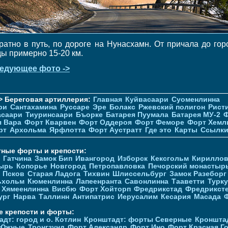
ратно в путь, по дороге на Нунасхамн. От причала до гор
ды примерно 15-20 км.
едующее фото ->
> Береговая артиллерия:
Главная
Куйвасаари
Суоменлиннa
ри
Сантахамина
Руссаре
Эре
Болакс
Ржевский полигон
Рист
асаари
Тиуринсаари
Бъорке
Батарея Пуумала
Батарея МУ-2
Ф
я Вара
Форт Кварвен
Форт Оддероя
Форт Феморе
Форт Хемл
рт
Архольма
Ярфлотта
Форт Аустратт
Где это
Карты
Ссылк
тные форты и крепости:
Гатчина
Замок Бип
Ивангород
Изборск
Кексгольм
Кириллов
ырь
Копорье
Новгород
Петропавловка
Печорcкий монастыр
Псков
Старая Ладога
Тихвин
Шлиссельбург
Замок Разеборг
ьхольм
Кюменлинна
Лапеенранта
Савонлинна
Тааветти
Турку
Хямеенлинна
Висбю
Форт Хойторп
Фредрикстад
Фредрикст
ург
Нарва
Таллинн
Антипатрис
Иерусалим
Кесария
Масада
е крепости и форты:
дт: город и о. Котлин
Кронштадт: форты Северные
Кроншта
 Южные
Тронгзунд
Форт Александр
Форт Ино
Форт Красная Г