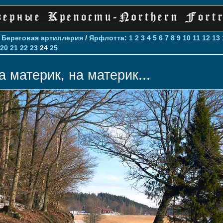
>
Береговая артиллерия
/
Ярфлотта
:
1
2
3
4
5
6
7
8
9
10
11
12
13
20
21
22
23
24
25
а материк, на материк...