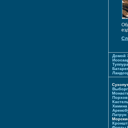
Об
ез
Сл
Домой
Исосаа
Туппур
Батаре
Ландсо
Сухопу
Выборг
Монаст
Порхов
Кастел
Хамина
Аренсб
Латрун
Морски
Кроншта
Форты