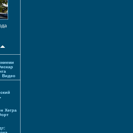
ода
иниеми
искар
ига
и
Видео
ский
ь
ен
Хегра
Форт
дт:
орка