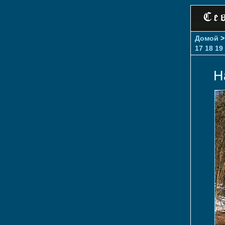
Домой
17
18
19
Н