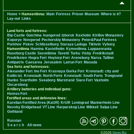
Home
> Hameenlinna:
Main
Fortress
Prison
Museum
Where is it?
Lay-out
Links
Land forts and fortress:
Bip Castle
Gatchina
Ivangorod
Izborsk
Kexholm
Kirillov Monastery
Koporye
Novgorod
Pechorskiy Monastery
Peter&Paul Fortress
Porkhov
Pskov
Schlisselburg
Staraya Ladoga
Tikhvin
Vyborg
Hameenlinna
Hamina
Kastelholm
Kymenlinna
Lappaenranta
Raseborg Castle
Savonlinna
Tavetti
Turku
Visby
Fredrikstadt
Fredriksten
Hegra Fort
Hoytorp Fort
Arensburg
Narva
Tallinn
Antipatris
Caesarea
Jerusalem
Latrun Fort
Masada
Sea forts and fortresses:
Alexander Fort
Ino Fort
Krasnaya Gorka Fort
Kronstadt: city and
Kotlin isl.
Kronstadt: North Forts
Kronstadt: South Forts
Trongsund
Hanko
Svartholm
Sveaborg
Marstrand
Siaro Fort
Vaxholm
Oscarsborg
Artillery batteries and individual guns:
Hemso Fort
Fortified areas and defensive lines:
Karelian Fortified Area (KaUR)
KrUR
Leningrad
Mannerheim Line
Nevsky Bridgehead
VT Line
Harparskog Line
Mikkeli
Salpa Line
Gothland
Russian
S e a r c h
All news
©2026
Goss.Ru