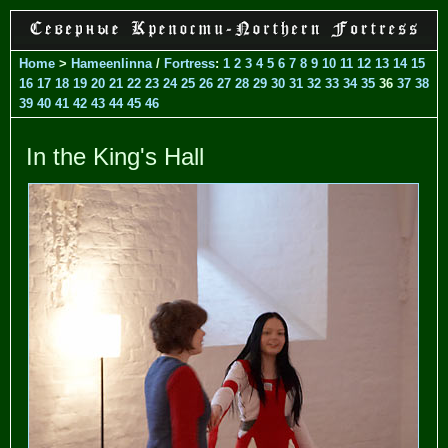
Home
>
Hameenlinna
/
Fortress
:
1
2
3
4
5
6
7
8
9
10
11
12
13
14
15
16
17
18
19
20
21
22
23
24
25
26
27
28
29
30
31
32
33
34
35
36
37
38
39
40
41
42
43
44
45
46
In the King's Hall