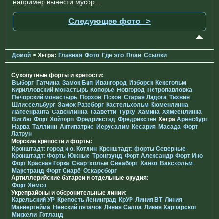
например вынести мусор...
Следующее фото ->
Домой
> Хегра:
Главная
Фото
Где это
План
Ссылки
Сухопутные форты и крепости:
Выборг
Гатчина
Замок Бип
Ивангород
Изборск
Кексгольм
Кирилловский Монастырь
Копорье
Новгород
Петропавловка
Печорcкий монастырь
Порхов
Псков
Старая Ладога
Тихвин
Шлиссельбург
Замок Разеборг
Кастельхольм
Кюменлинна
Лапеенранта
Савонлинна
Тааветти
Турку
Хамина
Хямеенлинна
Висбю
Форт Хойторп
Фредрикстад
Фредрикстен
Хегра
Аренсбург
Нарва
Таллинн
Антипатрис
Иерусалим
Кесария
Масада
Форт
Латрун
Морские крепости и форты:
Кронштадт: город и о. Котлин
Кронштадт: форты Северные
Кронштадт: Форты Южные
Тронгзунд
Форт Александр
Форт Ино
Форт Красная Горка
Свартхольм
Свеаборг
Ханко
Ваксхольм
Марстранд
Форт Сиарё
Оскарсборг
Артиллерийские батареи и отдельные орудия:
Форт Хёмсо
Укрепрайоны и оборонительные линии:
Карельский УР
Крепость Ленинград
КрУР
Линия ВТ
Линия
Маннергейма
Невский пятачок
Линия Салпа
Линия Харпарског
Миккели
Готланд