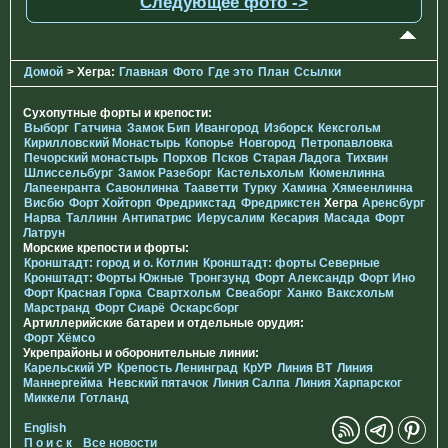
Следующее фото ->
Домой
> Хегра:
Главная
Фото
Где это
План
Ссылки
Сухопутные форты и крепости:
Выборг
Гатчина
Замок Бип
Ивангород
Изборск
Кексгольм
Кирилловский Монастырь
Копорье
Новгород
Петропавловка
Печорcкий монастырь
Порхов
Псков
Старая Ладога
Тихвин
Шлиссельбург
Замок Разеборг
Кастельхольм
Кюменлинна
Лапеенранта
Савонлинна
Тааветти
Турку
Хамина
Хямеенлинна
Висбю
Форт Хойторп
Фредрикстад
Фредрикстен
Хегра
Аренсбург
Нарва
Таллинн
Антипатрис
Иерусалим
Кесария
Масада
Форт
Латрун
Морские крепости и форты:
Кронштадт: город и о. Котлин
Кронштадт: форты Северные
Кронштадт: Форты Южные
Тронгзунд
Форт Александр
Форт Ино
Форт Красная Горка
Свартхольм
Свеаборг
Ханко
Ваксхольм
Марстранд
Форт Сиарё
Оскарсборг
Артиллерийские батареи и отдельные орудия:
Форт Хёмсо
Укрепрайоны и оборонительные линии:
Карельский УР
Крепость Ленинград
КрУР
Линия ВТ
Линия
Маннергейма
Невский пятачок
Линия Салпа
Линия Харпарског
Миккели
Готланд
English
П о и с к
Все новости