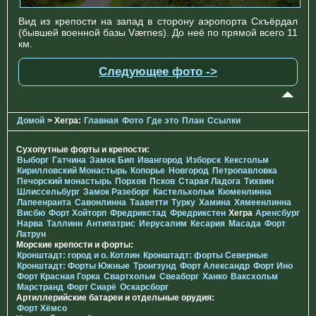
Вид из крепости на запад в сторону аэропорта Схъёрдал
(бывшей военной базы Værnes). До неё по прямой всего 11
км.
Следующее фото ->
Домой
> Хегра:
Главная
Фото
Где это
План
Ссылки
Сухопутные форты и крепости:
Выборг
Гатчина
Замок Бип
Ивангород
Изборск
Кексгольм
Кирилловский Монастырь
Копорье
Новгород
Петропавловка
Печорcкий монастырь
Порхов
Псков
Старая Ладога
Тихвин
Шлиссельбург
Замок Разеборг
Кастельхольм
Кюменлинна
Лапеенранта
Савонлинна
Тааветти
Турку
Хамина
Хямеенлинна
Висбю
Форт Хойторп
Фредрикстад
Фредрикстен
Хегра
Аренсбург
Нарва
Таллинн
Антипатрис
Иерусалим
Кесария
Масада
Форт
Латрун
Морские крепости и форты:
Кронштадт: город и о. Котлин
Кронштадт: форты Северные
Кронштадт: Форты Южные
Тронгзунд
Форт Александр
Форт Ино
Форт Красная Горка
Свартхольм
Свеаборг
Ханко
Ваксхольм
Марстранд
Форт Сиарё
Оскарсборг
Артиллерийские батареи и отдельные орудия:
Форт Хёмсо