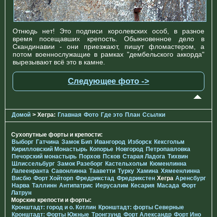
Отнюдь нет! Это подписи королевских особ, в разное
время посещавших крепость. Обыкновенное дело в
Скандинавии - они приезжают, пишут фломастером, а
потом военнослужащие в рамках "дембельского аккорда"
вырезывают всё это в камне.
Следующее фото ->
Домой
> Хегра:
Главная
Фото
Где это
План
Ссылки
Сухопутные форты и крепости:
Выборг
Гатчина
Замок Бип
Ивангород
Изборск
Кексгольм
Кирилловский Монастырь
Копорье
Новгород
Петропавловка
Печорcкий монастырь
Порхов
Псков
Старая Ладога
Тихвин
Шлиссельбург
Замок Разеборг
Кастельхольм
Кюменлинна
Лапеенранта
Савонлинна
Тааветти
Турку
Хамина
Хямеенлинна
Висбю
Форт Хойторп
Фредрикстад
Фредрикстен
Хегра
Аренсбург
Нарва
Таллинн
Антипатрис
Иерусалим
Кесария
Масада
Форт
Латрун
Морские крепости и форты:
Кронштадт: город и о. Котлин
Кронштадт: форты Северные
Кронштадт: Форты Южные
Тронгзунд
Форт Александр
Форт Ино