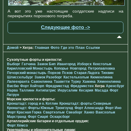
А вот это уже настоящие солдатские надписи на
перекрытиях порохового погреба.
Следующее фото ->
Домой
> Хегра:
Главная
Фото
Где это
План
Ссылки
Сухопутные форты и крепости:
Выборг
Гатчина
Замок Бип
Ивангород
Изборск
Кексгольм
Кирилловский Монастырь
Копорье
Новгород
Петропавловка
Печорcкий монастырь
Порхов
Псков
Старая Ладога
Тихвин
Шлиссельбург
Замок Разеборг
Кастельхольм
Кюменлинна
Лапеенранта
Савонлинна
Тааветти
Турку
Хамина
Хямеенлинна
Висбю
Форт Хойторп
Фредрикстад
Фредрикстен
Хегра
Аренсбург
Нарва
Таллинн
Антипатрис
Иерусалим
Кесария
Масада
Форт
Латрун
Морские крепости и форты:
Кронштадт: город и о. Котлин
Кронштадт: форты Северные
Кронштадт: Форты Южные
Тронгзунд
Форт Александр
Форт Ино
Форт Красная Горка
Свартхольм
Свеаборг
Ханко
Ваксхольм
Марстранд
Форт Сиарё
Оскарсборг
Артиллерийские батареи и отдельные орудия:
Форт Хёмсо
Укрепрайоны и оборонительные линии: