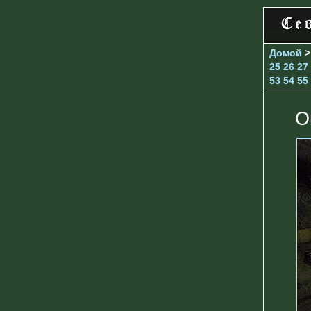
Домой
25
26
27
53
54
55
О