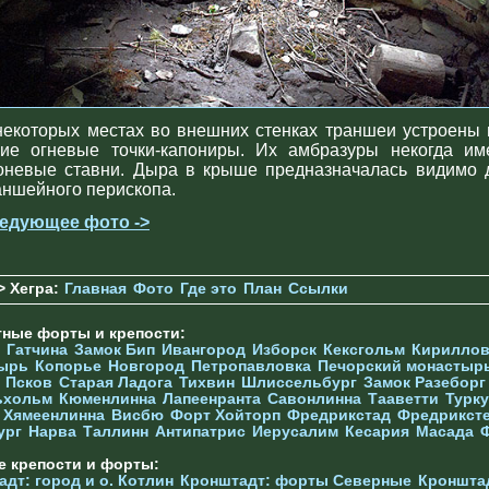
некоторых местах во внешних стенках траншеи устроены 
кие огневые точки-капониры. Их амбразуры некогда им
оневые ставни. Дыра в крыше предназначалась видимо 
аншейного перископа.
едующее фото ->
> Хегра:
Главная
Фото
Где это
План
Ссылки
тные форты и крепости:
Гатчина
Замок Бип
Ивангород
Изборск
Кексгольм
Кириллов
ырь
Копорье
Новгород
Петропавловка
Печорcкий монастыр
Псков
Старая Ладога
Тихвин
Шлиссельбург
Замок Разеборг
ьхольм
Кюменлинна
Лапеенранта
Савонлинна
Тааветти
Турку
Хямеенлинна
Висбю
Форт Хойторп
Фредрикстад
Фредрикст
ург
Нарва
Таллинн
Антипатрис
Иерусалим
Кесария
Масада
е крепости и форты:
дт: город и о. Котлин
Кронштадт: форты Северные
Кроншта