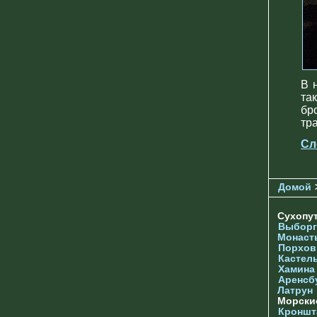
В 
та
бр
тр
Сл
Домой
Сухопу
Выборг
Монаст
Порхов
Кастел
Хамина
Аренсб
Латрун
Морски
Кроншта