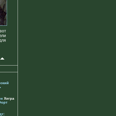
вот
ели
для
ский
ь
ен
Хегра
Форт
дт: