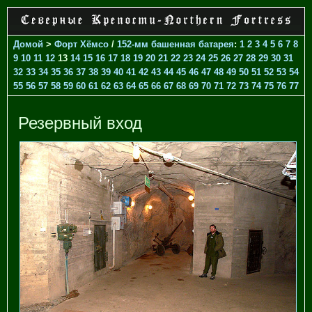
Домой
>
Форт Хёмсо
/
152-мм башенная батарея
:
1
2
3
4
5
6
7
8
9
10
11
12
13
14
15
16
17
18
19
20
21
22
23
24
25
26
27
28
29
30
31
32
33
34
35
36
37
38
39
40
41
42
43
44
45
46
47
48
49
50
51
52
53
54
55
56
57
58
59
60
61
62
63
64
65
66
67
68
69
70
71
72
73
74
75
76
77
Резервный вход