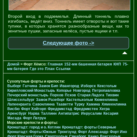
Второй вход в подземелья. Длинный тоннель плавно
изгибаясь, ведёт вниз. Тоннель имеет отвороты и вот такие
тупики, в которых хранятся разнообразные вещи, как то
зенитные пушки, запасные келёса, пустые ящики и т.п.
Следующее фото ->
Домой
> Форт Хёмсо:
Главная
152-мм башенная батарея
КНП
75-
мм батерея
Где это
План
Ссылки
Сухопутные форты и крепости:
Выборг
Гатчина
Замок Бип
Ивангород
Изборск
Кексгольм
Кирилловский Монастырь
Копорье
Новгород
Петропавловка
Печорcкий монастырь
Порхов
Псков
Старая Ладога
Тихвин
Шлиссельбург
Замок Разеборг
Кастельхольм
Кюменлинна
Лапеенранта
Савонлинна
Тааветти
Турку
Хамина
Хямеенлинна
Висбю
Форт Хойторп
Фредрикстад
Фредрикстен
Хегра
Аренсбург
Нарва
Таллинн
Антипатрис
Иерусалим
Кесария
Масада
Форт Латрун
Морские крепости и форты:
Кронштадт: город и о. Котлин
Кронштадт: форты Северные
Кронштадт: Форты Южные
Тронгзунд
Форт Александр
Форт Ино
Форт Красная Горка
Свартхольм
Свеаборг
Ханко
Ваксхольм