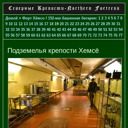
Домой
>
Форт Хёмсо
/
152-мм башенная батарея
:
1
2
3
4
5
6
7
8
9
10
11
12
13
14
15
16
17
18
19
20
21
22
23
24
25
26
27
28
29
30
31
32
33
34
35
36
37
38
39
40
41
42
43
44
45
46
47
48
49
50
51
52
53
54
55
56
57
58
59
60
61
62
63
64
65
66
67
68
69
70
71
72
73
74
75
76
77
Подземелья крепости Хемсё