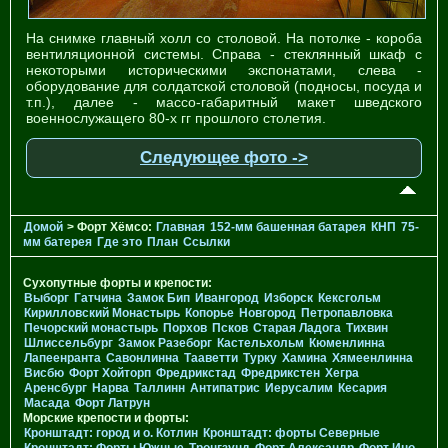
На снимке главный холл со столовой. На потолке - короба
вентиляционной системы. Справа - стеклянный шкаф с
некоторыми историческими экспонатами, слева -
оборудование для солдатской столовой (подносы, посуда и
т.п.), далее - массо-габаритный макет шведского
военнослужащего 80-х гг прошлого столетия.
Следующее фото ->
Домой
> Форт Хёмсо:
Главная
152-мм башенная батарея
КНП
75-
мм батерея
Где это
План
Ссылки
Сухопутные форты и крепости:
Выборг
Гатчина
Замок Бип
Ивангород
Изборск
Кексгольм
Кирилловский Монастырь
Копорье
Новгород
Петропавловка
Печорcкий монастырь
Порхов
Псков
Старая Ладога
Тихвин
Шлиссельбург
Замок Разеборг
Кастельхольм
Кюменлинна
Лапеенранта
Савонлинна
Тааветти
Турку
Хамина
Хямеенлинна
Висбю
Форт Хойторп
Фредрикстад
Фредрикстен
Хегра
Аренсбург
Нарва
Таллинн
Антипатрис
Иерусалим
Кесария
Масада
Форт Латрун
Морские крепости и форты:
Кронштадт: город и о. Котлин
Кронштадт: форты Северные