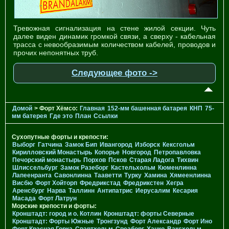
Тревожная сигнализация на стене жилой секции. Чуть
далее виден динамик громкой связи, а сверху - кабельная
трасса с невообразимым количеством кабелей, проводов и
прочих непонятных труб.
Следующее фото ->
Домой
> Форт Хёмсо:
Главная
152-мм башенная батарея
КНП
75-
мм батерея
Где это
План
Ссылки
Сухопутные форты и крепости:
Выборг
Гатчина
Замок Бип
Ивангород
Изборск
Кексгольм
Кирилловский Монастырь
Копорье
Новгород
Петропавловка
Печорcкий монастырь
Порхов
Псков
Старая Ладога
Тихвин
Шлиссельбург
Замок Разеборг
Кастельхольм
Кюменлинна
Лапеенранта
Савонлинна
Тааветти
Турку
Хамина
Хямеенлинна
Висбю
Форт Хойторп
Фредрикстад
Фредрикстен
Хегра
Аренсбург
Нарва
Таллинн
Антипатрис
Иерусалим
Кесария
Масада
Форт Латрун
Морские крепости и форты:
Кронштадт: город и о. Котлин
Кронштадт: форты Северные
Кронштадт: Форты Южные
Тронгзунд
Форт Александр
Форт Ино
Форт Красная Горка
Свартхольм
Свеаборг
Ханко
Ваксхольм