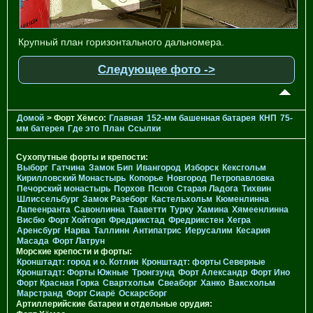
Крупный план горизонтального дальномера.
Следующее фото ->
Домой
> Форт Хёмсо:
Главная
152-мм башенная батарея
КНП
75-
мм батерея
Где это
План
Ссылки
Сухопутные форты и крепости:
Выборг
Гатчина
Замок Бип
Ивангород
Изборск
Кексгольм
Кирилловский Монастырь
Копорье
Новгород
Петропавловка
Печорcкий монастырь
Порхов
Псков
Старая Ладога
Тихвин
Шлиссельбург
Замок Разеборг
Кастельхольм
Кюменлинна
Лапеенранта
Савонлинна
Тааветти
Турку
Хамина
Хямеенлинна
Висбю
Форт Хойторп
Фредрикстад
Фредрикстен
Хегра
Аренсбург
Нарва
Таллинн
Антипатрис
Иерусалим
Кесария
Масада
Форт Латрун
Морские крепости и форты:
Кронштадт: город и о. Котлин
Кронштадт: форты Северные
Кронштадт: Форты Южные
Тронгзунд
Форт Александр
Форт Ино
Форт Красная Горка
Свартхольм
Свеаборг
Ханко
Ваксхольм
Марстранд
Форт Сиарё
Оскарсборг
Артиллерийские батареи и отдельные орудия: