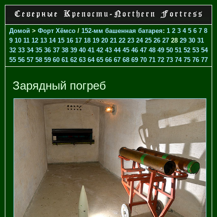
Домой
>
Форт Хёмсо
/
152-мм башенная батарея
:
1
2
3
4
5
6
7
8
9
10
11
12
13
14
15
16
17
18
19
20
21
22
23
24
25
26
27
28
29
30
31
32
33
34
35
36
37
38
39
40
41
42
43
44
45
46
47
48
49
50
51
52
53
54
55
56
57
58
59
60
61
62
63
64
65
66
67
68
69
70
71
72
73
74
75
76
77
Зарядный погреб