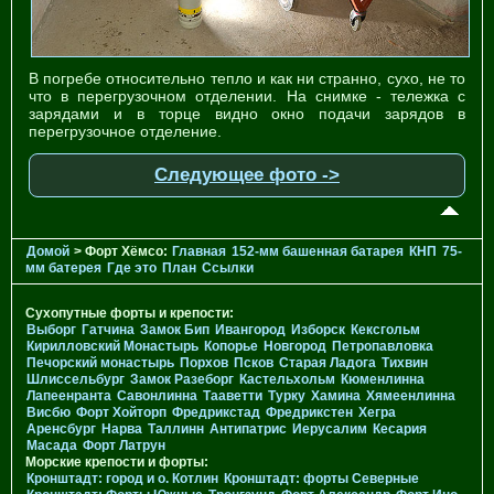
В погребе относительно тепло и как ни странно, сухо, не то
что в перегрузочном отделении. На снимке - тележка с
зарядами и в торце видно окно подачи зарядов в
перегрузочное отделение.
Следующее фото ->
Домой
> Форт Хёмсо:
Главная
152-мм башенная батарея
КНП
75-
мм батерея
Где это
План
Ссылки
Сухопутные форты и крепости:
Выборг
Гатчина
Замок Бип
Ивангород
Изборск
Кексгольм
Кирилловский Монастырь
Копорье
Новгород
Петропавловка
Печорcкий монастырь
Порхов
Псков
Старая Ладога
Тихвин
Шлиссельбург
Замок Разеборг
Кастельхольм
Кюменлинна
Лапеенранта
Савонлинна
Тааветти
Турку
Хамина
Хямеенлинна
Висбю
Форт Хойторп
Фредрикстад
Фредрикстен
Хегра
Аренсбург
Нарва
Таллинн
Антипатрис
Иерусалим
Кесария
Масада
Форт Латрун
Морские крепости и форты:
Кронштадт: город и о. Котлин
Кронштадт: форты Северные